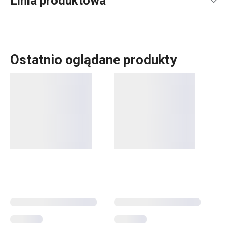
Linia produktowa
Ostatnio oglądane produkty
DELÍCIA należy do najszerszych linii produktów naszej
marki i posiada kilka linii wewnątrznych. Między innymi
linię DELÍCIA KIDS. Jak sama nazwa podpowiada, są to
produkty stworzone dla małych, dziecięcych dłoni, przede
wszystkim
wykrawacze
oraz
foremki
do
przygotowywania drobnych wypieków i słodkości. Zabaw
dzieci w kuchni i spraw im sprytnych pomocników dla
małych piekarzy i cukierników.
Pieczenie