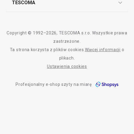
31,90 zł
TESCOMA
42,90 zł
Dostawa i sposoby płatności
Odbiór zużytego sprzętu
Affiliate program
Dostępny w e-shopie
Dostępny w e-shopi
Gwarancja i serwis TESCOMA
Dostępny w 17 sklepach
Kontakt
Dostępny w 17 skle
Do koszyka
Do koszyka
Polityka cookies
Copyright © 1992–2026, TESCOMA s.r.o. Wszystkie prawa
Graficzne oznaczenie produktów
zastrzeżone.
Ta strona korzysta z plików cookies.
Więcej informacji
o
Polityka prywatności
plikach.
Wszystkie produkty z linii DELÍCIA KIDS
RODO
Ustawienia cookies
Deklaracja dostępności
Profesjonalny e-shop szyty na miarę
O nas
Design
Blog
Jakość