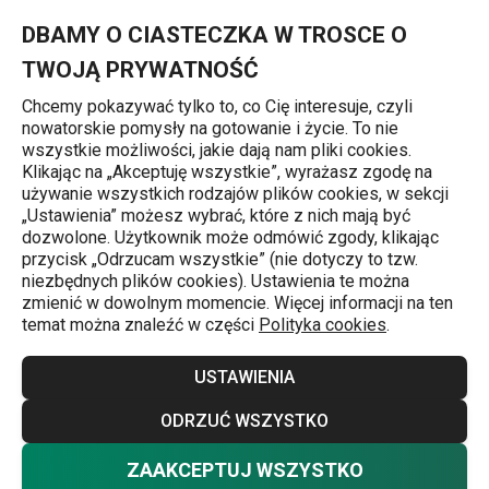
Znajdujesz się na stronie Świeczka na tort DELÍCIA KIDS, zero,
0
Przejdź do głównej zawartości
Przejdź do wyszukiwania
Przejdź do nawigacji
MENU
DBAMY O CIASTECZKA W TROSCE O
TWOJĄ PRYWATNOŚĆ
Chcemy pokazywać tylko to, co Cię interesuje, czyli
nowatorskie pomysły na gotowanie i życie. To nie
Strona główna
wszystkie możliwości, jakie dają nam pliki cookies.
Klikając na „Akceptuję wszystkie”, wyrażasz zgodę na
Świeczka na tort DELÍCIA KIDS,
używanie wszystkich rodzajów plików cookies, w sekcji
„Ustawienia” możesz wybrać, które z nich mają być
zero, różowy
dozwolone. Użytkownik może odmówić zgody, klikając
przycisk „Odrzucam wszystkie” (nie dotyczy to tzw.
niezbędnych plików cookies). Ustawienia te można
zmienić w dowolnym momencie. Więcej informacji na ten
temat można znaleźć w części
Polityka cookies
.
USTAWIENIA
ODRZUĆ WSZYSTKO
ZAAKCEPTUJ WSZYSTKO