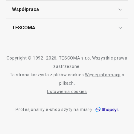
Regulamin sklepu internetowego
Współpraca
Bony podarunkowe
Reklamacje i Zwrot towaru
Często zadawane pytania
Kariera w TESCOMIE
TESCOMA
Dostawa i sposoby płatności
Odbiór zużytego sprzętu
Affiliate program
Gwarancja i serwis TESCOMA
Kontakt
Polityka cookies
Copyright © 1992–2026, TESCOMA s.r.o. Wszystkie prawa
Graficzne oznaczenie produktów
zastrzeżone.
Ta strona korzysta z plików cookies.
Więcej informacji
o
Polityka prywatności
plikach.
RODO
Ustawienia cookies
Deklaracja dostępności
Profesjonalny e-shop szyty na miarę
O nas
Design