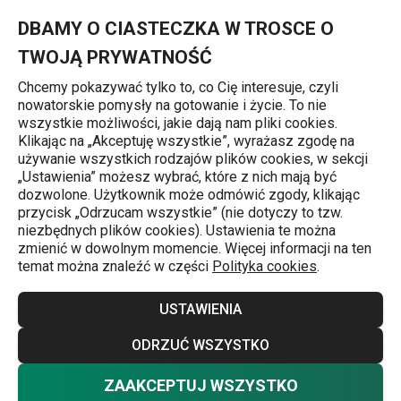
Znajdujesz się na stronie Rondelek głęboki PRESTO MINI ø 12 
0
Przejdź do głównej zawartości
Przejdź do wyszukiwania
Przejdź do nawigacji
MENU
DBAMY O CIASTECZKA W TROSCE O
TWOJĄ PRYWATNOŚĆ
Chcemy pokazywać tylko to, co Cię interesuje, czyli
nowatorskie pomysły na gotowanie i życie. To nie
Garnki z powłoką nieprzywierającą
wszystkie możliwości, jakie dają nam pliki cookies.
Klikając na „Akceptuję wszystkie”, wyrażasz zgodę na
Rondelek głęboki PRESTO MINI
używanie wszystkich rodzajów plików cookies, w sekcji
„Ustawienia” możesz wybrać, które z nich mają być
ø 12 cm
dozwolone. Użytkownik może odmówić zgody, klikając
przycisk „Odrzucam wszystkie” (nie dotyczy to tzw.
niezbędnych plików cookies). Ustawienia te można
zmienić w dowolnym momencie. Więcej informacji na ten
temat można znaleźć w części
Polityka cookies
.
USTAWIENIA
ODRZUĆ WSZYSTKO
ZAAKCEPTUJ WSZYSTKO