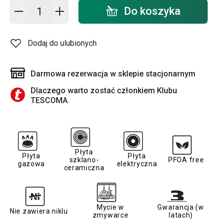
Dodaj do koszyka - ilość
Do koszyka
Dodaj do ulubionych
Darmowa rezerwacja w sklepie stacjonarnym
Dlaczego warto zostać członkiem Klubu
TESCOMA
Płyta
Płyta
Płyta
szklano-
PFOA free
gazowa
elektryczna
ceramiczna
Mycie w
Gwarancja (w
Nie zawiera niklu
zmywarce
latach)