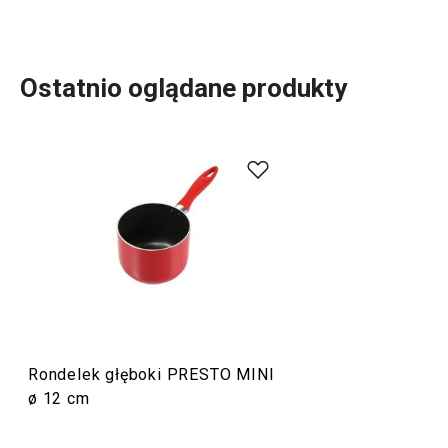
Ostatnio oglądane produkty
Linia produktowa PRESTO MINI obejmuje niewielkie
objętościowo
patelnie
oraz
rondelki
do przygotowywania
jednoporcjowych pyszności każdego rodzaju. Możesz w
nich przygotować na przykład jajko sadzone, naleśnik,
porcję mięsa czy tost. Naczynia te zostały wyposażone w
wysokiej jakości powłokę antyadhezyjną.
Gotowanie
Rondelek głęboki PRESTO MINI
ø 12 cm