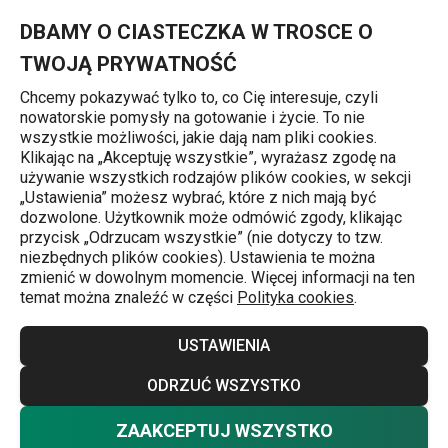
Znajdujesz się na stronie Radełko GrandCHEF
0
Przejdź do głównej zawartości
Przejdź do wyszukiwania
Przejdź do nawigacji
MENU
DBAMY O CIASTECZKA W TROSCE O
TWOJĄ PRYWATNOŚĆ
Chcemy pokazywać tylko to, co Cię interesuje, czyli
nowatorskie pomysły na gotowanie i życie. To nie
Radełka
wszystkie możliwości, jakie dają nam pliki cookies.
Klikając na „Akceptuję wszystkie”, wyrażasz zgodę na
Radełko GrandCHEF
używanie wszystkich rodzajów plików cookies, w sekcji
„Ustawienia” możesz wybrać, które z nich mają być
dozwolone. Użytkownik może odmówić zgody, klikając
przycisk „Odrzucam wszystkie” (nie dotyczy to tzw.
niezbędnych plików cookies). Ustawienia te można
zmienić w dowolnym momencie. Więcej informacji na ten
temat można znaleźć w części
Polityka cookies
.
USTAWIENIA
ODRZUĆ WSZYSTKO
ZAAKCEPTUJ WSZYSTKO