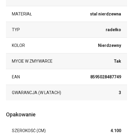
MATERIAŁ
stal nierdzewna
TYP
radełko
KOLOR
Nierdzewny
MYCIE W ZMYWARCE
Tak
EAN
8595028487749
GWARANCJA (W LATACH)
3
Opakowanie
SZEROKOŚĆ (CM)
4.100