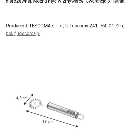
nierdzewnej. Można myć w zmywarce. Gwarancja 3- letnia.
Producent: TESCOMA s. r. o., U Tescomy 241, 760 01 Zlín;
bok@tescoma.pl