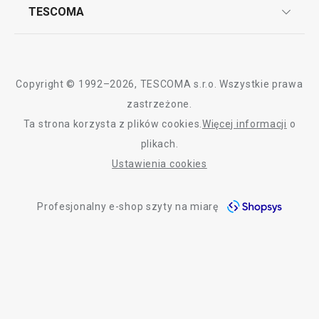
Przytulny dom
Często zadawane pytania
Kariera w TESCOMIE
TESCOMA
Dostawa i sposoby płatności
Odbiór zużytego sprzętu
Affiliate program
Gwarancja i serwis TESCOMA
Kontakt
Krojenie
Polityka cookies
Copyright © 1992–2026, TESCOMA s.r.o. Wszystkie prawa
Mycie i sprzątanie
Graficzne oznaczenie produktów
zastrzeżone.
Ta strona korzysta z plików cookies.
Więcej informacji
o
Polityka prywatności
Czas spędzany na świeżym powietrzu
plikach.
RODO
Ustawienia cookies
Deklaracja dostępności
Profesjonalny e-shop szyty na miarę
O nas
Design
Blog
Jakość