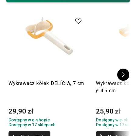
procesu przygotowywania słodkich i słonych wypieków,
zerknij na
wykrawacze dla dzieci
z motywami zwierzątek,
literek czy autek!
Wykrawacz kółek DELÍCIA, 7 cm
Wykrawacz kółe
ø 4.5 cm
29,90 zł
25,90 zł
Dostępny w e-shopie
Dostępny w e-shopi
Dostępny w 17 sklepach
Dostępny w 17 skle