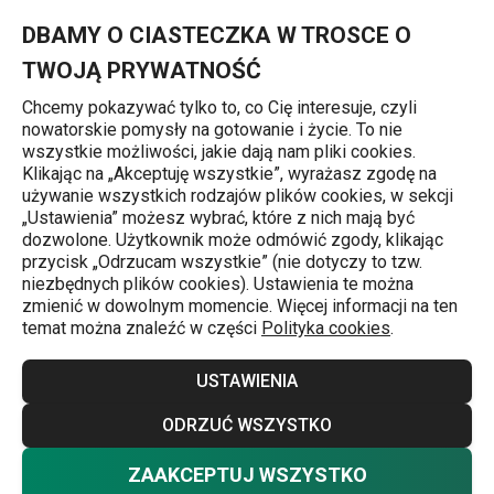
Znajdujesz się na stronie Radełka i krajarki do ciasta
0
Przejdź do głównej zawartości
Przejdź do wyszukiwania
Przejdź do nawigacji
MENU
DBAMY O CIASTECZKA W TROSCE O
TWOJĄ PRYWATNOŚĆ
Chcemy pokazywać tylko to, co Cię interesuje, czyli
nowatorskie pomysły na gotowanie i życie. To nie
Wykrawacze i radełka
wszystkie możliwości, jakie dają nam pliki cookies.
Klikając na „Akceptuję wszystkie”, wyrażasz zgodę na
Radełka
używanie wszystkich rodzajów plików cookies, w sekcji
j
„Ustawienia” możesz wybrać, które z nich mają być
Klasyczne i łączone radełka - krajarki do ciasta - z
dozwolone. Użytkownik może odmówić zgody, klikając
przycisk „Odrzucam wszystkie” (nie dotyczy to tzw.
kółkiem z metalu lub tworzywa sztucznego. W naszej
niezbędnych plików cookies). Ustawienia te można
ofercie mamy oczywiście także uniwersalne radełko z 4
zmienić w dowolnym momencie. Więcej informacji na ten
temat można znaleźć w części
Polityka cookies
.
wymiennymi kółkami, specjalne wykrawacze do kółek,
kwadratów i nachosów, wałek do dziurkowania oraz
Więcej
USTAWIENIA
wielofunkcyjne radełka do makaronu i słonego pieczywa.
Zainspiruj się w e-shopie TESCOMA, mogą Ci się przydać
ODRZUĆ WSZYSTKO
na przykład
formy do wykrawania
czy
zestawy
ZAAKCEPTUJ WSZYSTKO
Nie chcesz wybierać? Wybierz pewność
wykrawaczy
. Jeśli chcesz zaprosić swoje pociechy do