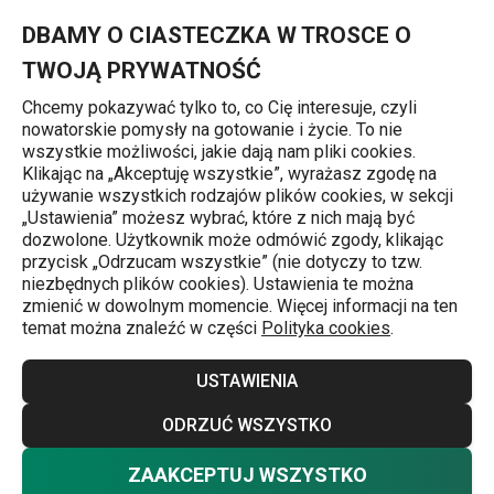
Znajdujesz się na stronie Podstawka rozkładana ONLINE, drewn
0
Przejdź do głównej zawartości
Przejdź do wyszukiwania
Przejdź do nawigacji
MENU
DBAMY O CIASTECZKA W TROSCE O
TWOJĄ PRYWATNOŚĆ
Chcemy pokazywać tylko to, co Cię interesuje, czyli
nowatorskie pomysły na gotowanie i życie. To nie
Podkładki pod garnki
wszystkie możliwości, jakie dają nam pliki cookies.
Klikając na „Akceptuję wszystkie”, wyrażasz zgodę na
Podstawka rozkładana ONLINE,
używanie wszystkich rodzajów plików cookies, w sekcji
„Ustawienia” możesz wybrać, które z nich mają być
drewniana
dozwolone. Użytkownik może odmówić zgody, klikając
przycisk „Odrzucam wszystkie” (nie dotyczy to tzw.
niezbędnych plików cookies). Ustawienia te można
zmienić w dowolnym momencie. Więcej informacji na ten
temat można znaleźć w części
Polityka cookies
.
USTAWIENIA
ODRZUĆ WSZYSTKO
ZAAKCEPTUJ WSZYSTKO