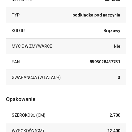
TYP
podkładka pod naczynia
KOLOR
Brązowy
MYCIE W ZMYWARCE
Nie
EAN
8595028437751
GWARANCJA (W LATACH)
3
Opakowanie
SZEROKOŚĆ (CM)
2.700
WYSOKOŚĆ (CM)
22.400