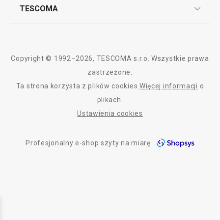
Często zadawane pytania
Kariera w TESCOMIE
TESCOMA
Dostawa i sposoby płatności
Odbiór zużytego sprzętu
Affiliate program
Gwarancja i serwis TESCOMA
Kontakt
Polityka cookies
Copyright © 1992–2026, TESCOMA s.r.o. Wszystkie prawa
Graficzne oznaczenie produktów
zastrzeżone.
Ta strona korzysta z plików cookies.
Więcej informacji
o
Polityka prywatności
plikach.
RODO
Ustawienia cookies
Deklaracja dostępności
Profesjonalny e-shop szyty na miarę
O nas
Design
Blog
Jakość