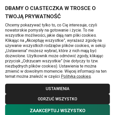
Znajdujesz się na stronie MONTI
0
Przejdź do głównej zawartości
Przejdź do wyszukiwania
Przejdź do nawigacji
MENU
DBAMY O CIASTECZKA W TROSCE O
TWOJĄ PRYWATNOŚĆ
Chcemy pokazywać tylko to, co Cię interesuje, czyli
nowatorskie pomysły na gotowanie i życie. To nie
Przegląd linii produktowych
wszystkie możliwości, jakie dają nam pliki cookies.
Klikając na „Akceptuję wszystkie”, wyrażasz zgodę na
MONTI
używanie wszystkich rodzajów plików cookies, w sekcji
j
„Ustawienia” możesz wybrać, które z nich mają być
Zrób w kuchni
porządek
! Linia produktowa MONTI
dozwolone. Użytkownik może odmówić zgody, klikając
przycisk „Odrzucam wszystkie” (nie dotyczy to tzw.
przedtsawia uniwersalny
system relingów
do każdej
niezbędnych plików cookies). Ustawienia te można
kuchni. Podstawę systemu tworzy metalowy reling, do
zmienić w dowolnym momencie. Więcej informacji na ten
temat można znaleźć w części
Polityka cookies
.
którego można dołączyć inne metalowe elementy do
zawieszania i umieścić je na relingu. System relingów jest
Więcej
USTAWIENIA
idealny dla wszystkich, którzy lubią mieć
akcesoria do
gotowania
i przybory stale w zasięgu ręki.
ODRZUĆ WSZYSTKO
Produkty z tej linii można znaleźć w
ZAAKCEPTUJ WSZYSTKO
następujących kategoriach