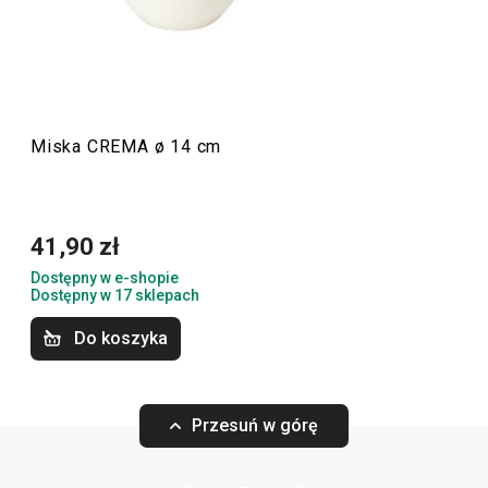
przykład
talerze
,
filiżanki
i
spodki
,
dzbanki
i
kubki do
herbaty
,
szklanki
na napoje oraz
piwo
itp. Do tej linii
produktowej należą również filiżanki i kubki CREMA
SHINE, które zachwycą Cię swoimi pastelowymi kolorami.
Miska CREMA ø 14 cm
Serwowanie
41,90 zł
Napoje
Dostępny w e-shopie
Dostępny w 17 sklepach
Do koszyka
Przesuń w górę