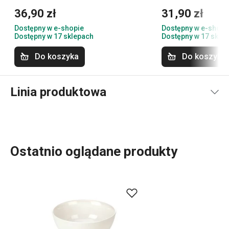
36,90 zł
31,90 zł
Dostępny w e-shopie
Dostępny w e-shopi
Dostępny w 17 sklepach
Dostępny w 17 skle
Do koszyka
Do koszyka
Linia produktowa
Ostatnio oglądane produkty
Produkty z linii CREMA charakteryzują się prostym,
eleganckim designem oraz delikatną, kremową barwą
porcelany. W tej linii znajdziesz cały szereg naczyń do
serwowania gorących i zimnych napojów oraz potraw, na