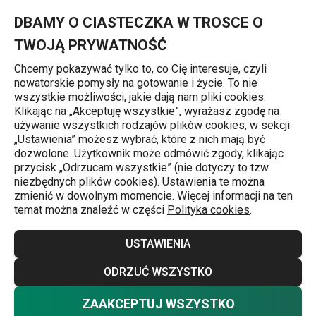
Znajdujesz się na stronie Miska CREMA ø 14 cm
0
Przejdź do głównej zawartości
Przejdź do wyszukiwania
Przejdź do nawigacji
MENU
DBAMY O CIASTECZKA W TROSCE O
TWOJĄ PRYWATNOŚĆ
Chcemy pokazywać tylko to, co Cię interesuje, czyli
nowatorskie pomysły na gotowanie i życie. To nie
Miski do serwowania
wszystkie możliwości, jakie dają nam pliki cookies.
Klikając na „Akceptuję wszystkie”, wyrażasz zgodę na
Miska CREMA ø 14 cm
używanie wszystkich rodzajów plików cookies, w sekcji
„Ustawienia” możesz wybrać, które z nich mają być
dozwolone. Użytkownik może odmówić zgody, klikając
przycisk „Odrzucam wszystkie” (nie dotyczy to tzw.
niezbędnych plików cookies). Ustawienia te można
zmienić w dowolnym momencie. Więcej informacji na ten
temat można znaleźć w części
Polityka cookies
.
USTAWIENIA
ODRZUĆ WSZYSTKO
ZAAKCEPTUJ WSZYSTKO