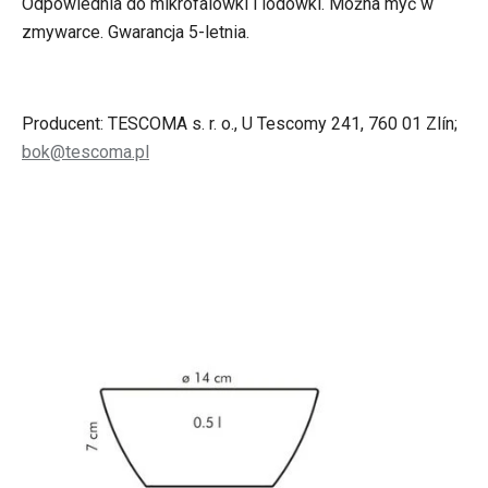
Odpowiednia do mikrofalówki i lodówki. Można myć w
zmywarce. Gwarancja 5-letnia.
Producent: TESCOMA s. r. o., U Tescomy 241, 760 01 Zlín;
bok@tescoma.pl