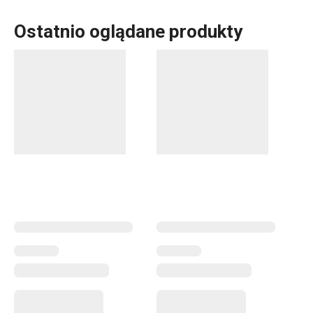
Ostatnio oglądane produkty
Akcesoria kuchenne, które każdego dnia ułatwiają pracę?
Dla każdego, kto piecze, mamy coś w linii produkowej
DELÍCIA:
blachy do pieczenia
różnej wielkości,
formy do
pieczenia
w rozmaitych kształtach, wielkościach i z
różnych materiałów.
Tortownice
,
formy na babkę
i
chleb
oraz dziesiątki innych
akcesoriów do pieczenia
. Mamy
akcesoria cukiernicze
dla profesjonalistów. Dla
początkujących wymyśliliśmy gadżety, dzięki którym
pieczenie będzie jeszcze prostsze. Wybierz najlepszych
pomocników z nieustannie rozszerzającej się linii
produktowej DELÍCIA! I wypróbuj
nowy przepis z
naszego bloga
.