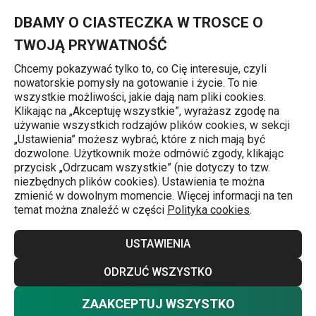
Znajdujesz się na stronie Misa plastikowa DELÍCIA ø 28 cm, 5.0 l
0
Przejdź do głównej zawartości
Przejdź do wyszukiwania
Przejdź do nawigacji
MENU
DBAMY O CIASTECZKA W TROSCE O
TWOJĄ PRYWATNOŚĆ
Chcemy pokazywać tylko to, co Cię interesuje, czyli
nowatorskie pomysły na gotowanie i życie. To nie
Miski na ciasto
wszystkie możliwości, jakie dają nam pliki cookies.
Klikając na „Akceptuję wszystkie”, wyrażasz zgodę na
Misa plastikowa DELÍCIA ø 28 cm,
używanie wszystkich rodzajów plików cookies, w sekcji
„Ustawienia” możesz wybrać, które z nich mają być
5.0 l, biały
dozwolone. Użytkownik może odmówić zgody, klikając
przycisk „Odrzucam wszystkie” (nie dotyczy to tzw.
niezbędnych plików cookies). Ustawienia te można
zmienić w dowolnym momencie. Więcej informacji na ten
temat można znaleźć w części
Polityka cookies
.
USTAWIENIA
ODRZUĆ WSZYSTKO
ZAAKCEPTUJ WSZYSTKO