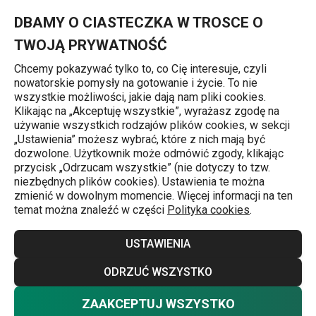
Znajdujesz się na stronie Maszynka do makaronu GrandCHEF
0
Przejdź do głównej zawartości
Przejdź do wyszukiwania
Przejdź do nawigacji
MENU
DBAMY O CIASTECZKA W TROSCE O
TWOJĄ PRYWATNOŚĆ
Chcemy pokazywać tylko to, co Cię interesuje, czyli
nowatorskie pomysły na gotowanie i życie. To nie
Przygotowanie makaronu
wszystkie możliwości, jakie dają nam pliki cookies.
Klikając na „Akceptuję wszystkie”, wyrażasz zgodę na
Maszynka do makaronu GrandCHEF
używanie wszystkich rodzajów plików cookies, w sekcji
„Ustawienia” możesz wybrać, które z nich mają być
dozwolone. Użytkownik może odmówić zgody, klikając
Darmowa dostawa
przycisk „Odrzucam wszystkie” (nie dotyczy to tzw.
niezbędnych plików cookies). Ustawienia te można
zmienić w dowolnym momencie. Więcej informacji na ten
temat można znaleźć w części
Polityka cookies
.
USTAWIENIA
ODRZUĆ WSZYSTKO
ZAAKCEPTUJ WSZYSTKO