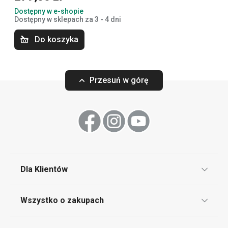
profesjonalny design oraz najwyższą jakość w
Dostępny w e-shopie
przystępnej cenie.
Dostępny w sklepach za 3 - 4 dni
Do koszyka
Przybory i akcesoria kuchenne
Przesuń w górę
Serwowanie
Gotowanie
Sprzęt elektryczny
Dla Klientów
Napoje
Klub TESCOMA
Wszystko o zakupach
Punkt serwisowy
Pieczenie
Regulamin sklepu internetowego