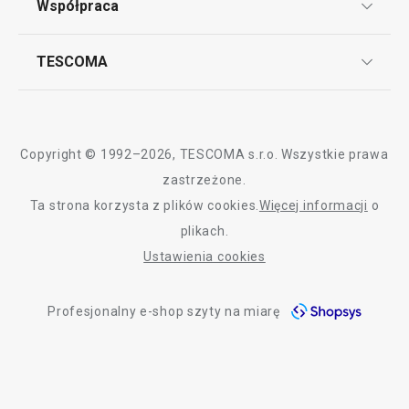
Współpraca
Bony podarunkowe
Reklamacje i Zwrot towaru
Przytulny dom
Często zadawane pytania
Kariera w TESCOMIE
TESCOMA
Dostawa i sposoby płatności
Odbiór zużytego sprzętu
Affiliate program
Gwarancja i serwis TESCOMA
Kontakt
Krojenie
Polityka cookies
Copyright © 1992–2026, TESCOMA s.r.o. Wszystkie prawa
Mycie i sprzątanie
Graficzne oznaczenie produktów
zastrzeżone.
Ta strona korzysta z plików cookies.
Więcej informacji
o
Polityka prywatności
Czas spędzany na świeżym powietrzu
plikach.
RODO
Ustawienia cookies
Deklaracja dostępności
Profesjonalny e-shop szyty na miarę
O nas
Design
Blog