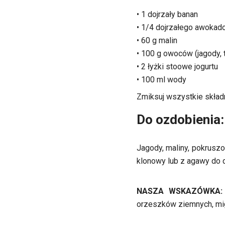
• 1 dojrzały banan
• 1/4 dojrzałego awokad
• 60 g malin
• 100 g owoców (jagody, 
• 2 łyżki stoowe jogurtu
• 100 ml wody
Zmiksuj wszystkie składn
Do ozdobienia:
Jagody, maliny, pokruszo
klonowy lub z agawy do 
NASZA WSKAZÓWKA:
orzeszków ziemnych, migd