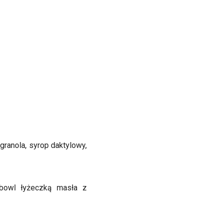
granola, syrop daktylowy,
 bowl łyżeczką masła z