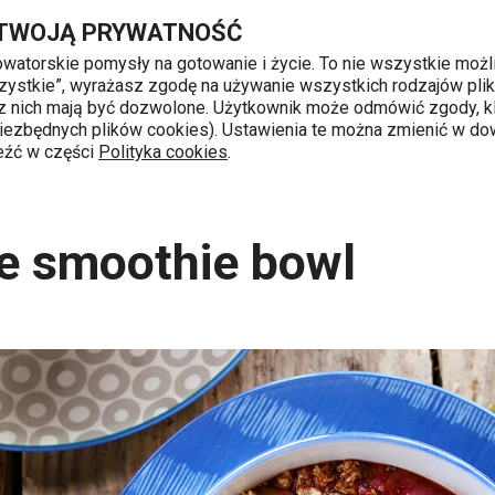
Przejdź do głównej zawartości
Przejdź do wyszukiwania
Przejdź do nawigacji
 TWOJĄ PRYWATNOŚĆ
nowatorskie pomysły na gotowanie i życie. To nie wszystkie możl
 wszystkie”, wyrażasz zgodę na używanie wszystkich rodzajów pli
 z nich mają być dozwolone. Użytkownik może odmówić zgody, kl
k od 8 do 16
 niezbędnych plików cookies). Ustawienia te można zmienić w d
leźć w części
Polityka cookies
.
y
Malinowe smoothie bowl
e smoothie bowl