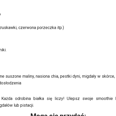
o
truskawki, czerwona porzeczka itp.)
iki.
ne suszone maliny, nasiona chia, pestki dyni, migdały w skórce, 
dosłodzenia
Każda odrobina białka się liczy! Ulepsz swoje smoothie
ałów lub pistacji.
Mogą się przydać: