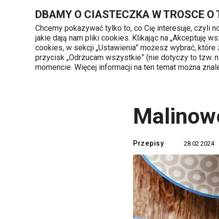
Znajdujesz się na stronie Malinowe smoothie bowl
DBAMY O CIASTECZKA W TROSCE O
Chcemy pokazywać tylko to, co Cię interesuje, czyli 
jakie dają nam pliki cookies. Klikając na „Akceptuję
720 809 700
cookies, w sekcji „Ustawienia” możesz wybrać, które
Kategorie produktów
Poniedziałek - piąte
przycisk „Odrzucam wszystkie” (nie dotyczy to tzw.
momencie. Więcej informacji na ten temat można zna
Strona główna
TESCOMA blog
Przepis
Malinow
Przepisy
28.02.2024