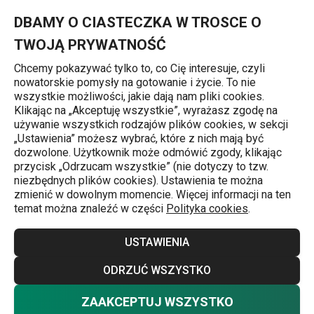
Znajdujesz się na stronie Kubek z wieczkiem myDRINK 600 ml, 
0
Przejdź do głównej zawartości
Przejdź do wyszukiwania
Przejdź do nawigacji
MENU
DBAMY O CIASTECZKA W TROSCE O
TWOJĄ PRYWATNOŚĆ
Chcemy pokazywać tylko to, co Cię interesuje, czyli
nowatorskie pomysły na gotowanie i życie. To nie
Strona główna
wszystkie możliwości, jakie dają nam pliki cookies.
Klikając na „Akceptuję wszystkie”, wyrażasz zgodę na
Kubek z wieczkiem myDRINK 600 ml,
używanie wszystkich rodzajów plików cookies, w sekcji
„Ustawienia” możesz wybrać, które z nich mają być
zielony
dozwolone. Użytkownik może odmówić zgody, klikając
przycisk „Odrzucam wszystkie” (nie dotyczy to tzw.
niezbędnych plików cookies). Ustawienia te można
zmienić w dowolnym momencie. Więcej informacji na ten
temat można znaleźć w części
Polityka cookies
.
USTAWIENIA
ODRZUĆ WSZYSTKO
ZAAKCEPTUJ WSZYSTKO