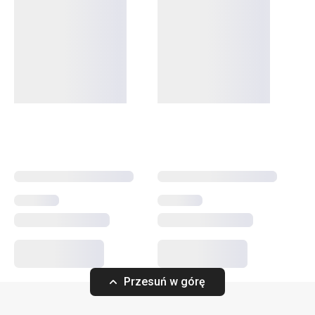
Szklanki do wody, szklanki z podwójną ścianką do herbaty
i kawy
,
foremki do lodu
, ale i
saturator do napojów
gazowanych
oraz
dzbanek filtrujący
. W linii produktowej
myDRINK zawarliśmy wszystko, czego potrzebujesz do
podawania napojów. Nasze szklanki do napojów
alkoholowych i bezalkoholowych mają ponadczasowy styl
oraz unikatowy design.
Napoje
Czas spędzany na świeżym powietrzu
Przybory i akcesoria kuchenne
Przesuń w górę