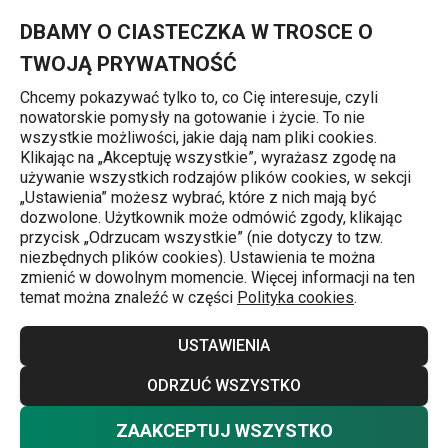
Znajdujesz się na stronie Kubek z wieczkiem myDRINK 600 ml,
0
Przejdź do głównej zawartości
Przejdź do wyszukiwania
Przejdź do nawigacji
MENU
DBAMY O CIASTECZKA W TROSCE O
TWOJĄ PRYWATNOŚĆ
Chcemy pokazywać tylko to, co Cię interesuje, czyli
nowatorskie pomysły na gotowanie i życie. To nie
Strona główna
wszystkie możliwości, jakie dają nam pliki cookies.
Klikając na „Akceptuję wszystkie”, wyrażasz zgodę na
Kubek z wieczkiem myDRINK 600 ml,
używanie wszystkich rodzajów plików cookies, w sekcji
„Ustawienia” możesz wybrać, które z nich mają być
różowy
dozwolone. Użytkownik może odmówić zgody, klikając
przycisk „Odrzucam wszystkie” (nie dotyczy to tzw.
niezbędnych plików cookies). Ustawienia te można
zmienić w dowolnym momencie. Więcej informacji na ten
temat można znaleźć w części
Polityka cookies
.
USTAWIENIA
ODRZUĆ WSZYSTKO
ZAAKCEPTUJ WSZYSTKO