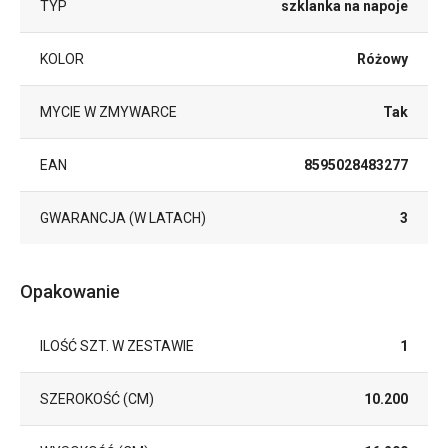
TYP
szklanka na napoje
KOLOR
Różowy
MYCIE W ZMYWARCE
Tak
EAN
8595028483277
GWARANCJA (W LATACH)
3
Opakowanie
ILOŚĆ SZT. W ZESTAWIE
1
SZEROKOŚĆ (CM)
10.200