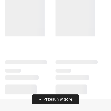
Szklanki do wody, szklanki z podwójną ścianką do herbaty
i kawy
,
foremki do lodu
, ale i
saturator do napojów
gazowanych
oraz
dzbanek filtrujący
. W linii produktowej
myDRINK zawarliśmy wszystko, czego potrzebujesz do
podawania napojów. Nasze szklanki do napojów
alkoholowych i bezalkoholowych mają ponadczasowy styl
oraz unikatowy design.
Napoje
Czas spędzany na świeżym powietrzu
Przybory i akcesoria kuchenne
Przesuń w górę