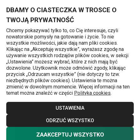
Znajdujesz się na stronie Kubek LIVING, brązowy
0
Przejdź do głównej zawartości
Przejdź do wyszukiwania
Przejdź do nawigacji
MENU
DBAMY O CIASTECZKA W TROSCE O
TWOJĄ PRYWATNOŚĆ
Chcemy pokazywać tylko to, co Cię interesuje, czyli
nowatorskie pomysły na gotowanie i życie. To nie
Strona główna
wszystkie możliwości, jakie dają nam pliki cookies.
Klikając na „Akceptuję wszystkie”, wyrażasz zgodę na
Kubek LIVING, brązowy
używanie wszystkich rodzajów plików cookies, w sekcji
„Ustawienia” możesz wybrać, które z nich mają być
dozwolone. Użytkownik może odmówić zgody, klikając
przycisk „Odrzucam wszystkie” (nie dotyczy to tzw.
niezbędnych plików cookies). Ustawienia te można
zmienić w dowolnym momencie. Więcej informacji na ten
temat można znaleźć w części
Polityka cookies
.
USTAWIENIA
ODRZUĆ WSZYSTKO
ZAAKCEPTUJ WSZYSTKO