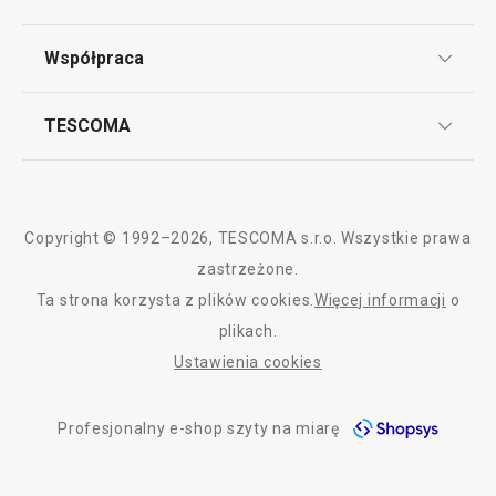
Punkt serwisowy
Regulamin sklepu internetowego
Współpraca
Bony podarunkowe
Reklamacje i Zwrot towaru
Często zadawane pytania
Kariera w TESCOMIE
TESCOMA
Dostawa i sposoby płatności
Odbiór zużytego sprzętu
Affiliate program
Gwarancja i serwis TESCOMA
Kontakt
Polityka cookies
Copyright © 1992–2026, TESCOMA s.r.o. Wszystkie prawa
Graficzne oznaczenie produktów
zastrzeżone.
Ta strona korzysta z plików cookies.
Więcej informacji
o
Polityka prywatności
plikach.
RODO
Ustawienia cookies
Deklaracja dostępności
Profesjonalny e-shop szyty na miarę
O nas
Design