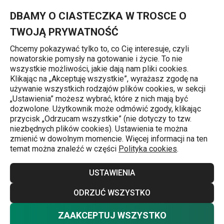
Znajdujesz się na stronie Kubek EMOTION 440 ml, niebieski
0
Przejdź do głównej zawartości
Przejdź do wyszukiwania
Przejdź do nawigacji
MENU
DBAMY O CIASTECZKA W TROSCE O
TWOJĄ PRYWATNOŚĆ
Chcemy pokazywać tylko to, co Cię interesuje, czyli
nowatorskie pomysły na gotowanie i życie. To nie
Kubki
wszystkie możliwości, jakie dają nam pliki cookies.
Klikając na „Akceptuję wszystkie”, wyrażasz zgodę na
Kubek EMOTION 440 ml, niebieski
używanie wszystkich rodzajów plików cookies, w sekcji
„Ustawienia” możesz wybrać, które z nich mają być
dozwolone. Użytkownik może odmówić zgody, klikając
przycisk „Odrzucam wszystkie” (nie dotyczy to tzw.
niezbędnych plików cookies). Ustawienia te można
zmienić w dowolnym momencie. Więcej informacji na ten
temat można znaleźć w części
Polityka cookies
.
USTAWIENIA
ODRZUĆ WSZYSTKO
ZAAKCEPTUJ WSZYSTKO