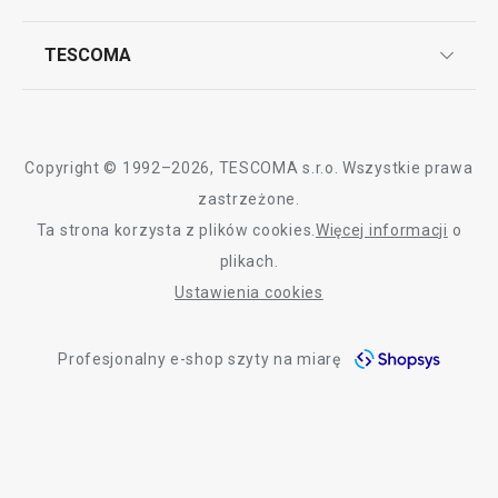
Reklamacje i Zwrot towaru
Często zadawane pytania
Kariera w TESCOMIE
TESCOMA
Dostawa i sposoby płatności
Odbiór zużytego sprzętu
Affiliate program
Gwarancja i serwis TESCOMA
Kontakt
Polityka cookies
Copyright © 1992–2026, TESCOMA s.r.o. Wszystkie prawa
Graficzne oznaczenie produktów
zastrzeżone.
Ta strona korzysta z plików cookies.
Więcej informacji
o
Polityka prywatności
plikach.
RODO
Ustawienia cookies
Deklaracja dostępności
Profesjonalny e-shop szyty na miarę
O nas
Design
Blog