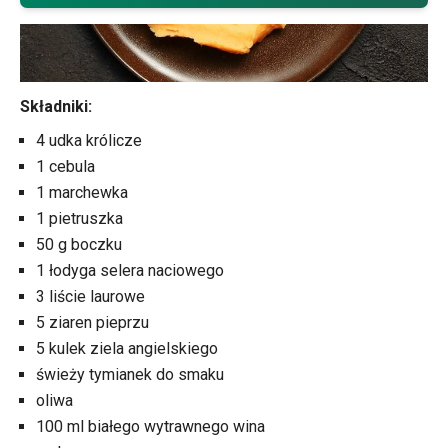
Składniki:
4 udka królicze
1 cebula
1 marchewka
1 pietruszka
50 g boczku
1 łodyga selera naciowego
3 liście laurowe
5 ziaren pieprzu
5 kulek ziela angielskiego
świeży tymianek do smaku
oliwa
100 ml białego wytrawnego wina