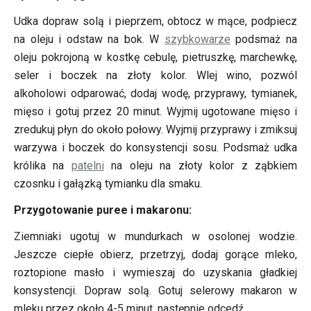
Udka dopraw solą i pieprzem, obtocz w mące, podpiecz
na oleju i odstaw na bok. W
szybkowarze
podsmaż na
oleju pokrojoną w kostkę cebulę, pietruszkę, marchewkę,
seler i boczek na złoty kolor. Wlej wino, pozwól
alkoholowi odparować, dodaj wodę, przyprawy, tymianek,
mięso i gotuj przez 20 minut. Wyjmij ugotowane mięso i
zredukuj płyn do około połowy. Wyjmij przyprawy i zmiksuj
warzywa i boczek do konsystencji sosu. Podsmaż udka
królika na
patelni
na oleju na złoty kolor z ząbkiem
czosnku i gałązką tymianku dla smaku.
Przygotowanie puree i makaronu:
Ziemniaki ugotuj w mundurkach w osolonej wodzie.
Jeszcze ciepłe obierz, przetrzyj, dodaj gorące mleko,
roztopione masło i wymieszaj do uzyskania gładkiej
konsystencji. Dopraw solą. Gotuj selerowy makaron w
mleku przez około 4-5 minut, następnie odcedź.