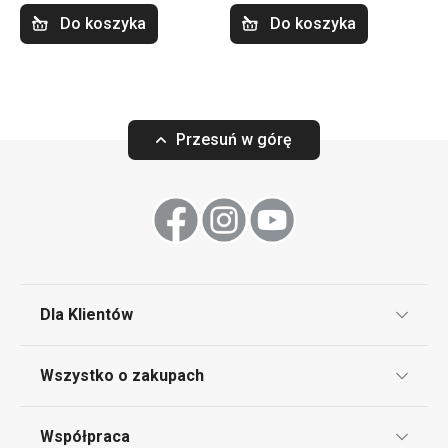
Do koszyka
Do koszyka
Przesuń w górę
Dla Klientów
Klub TESCOMA
Wszystko o zakupach
Punkt serwisowy
Regulamin sklepu internetowego
Współpraca
Bony podarunkowe