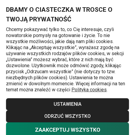
Znajdujesz się na stronie Królik na tymianku
0
Przejdź do głównej zawartości
Przejdź do wyszukiwania
Przejdź do nawigacji
MENU
DBAMY O CIASTECZKA W TROSCE O
TWOJĄ PRYWATNOŚĆ
Chcemy pokazywać tylko to, co Cię interesuje, czyli
nowatorskie pomysły na gotowanie i życie. To nie
Przepisy
wszystkie możliwości, jakie dają nam pliki cookies.
Klikając na „Akceptuję wszystkie”, wyrażasz zgodę na
Królik na tymianku
używanie wszystkich rodzajów plików cookies, w sekcji
„Ustawienia” możesz wybrać, które z nich mają być
dozwolone. Użytkownik może odmówić zgody, klikając
przycisk „Odrzucam wszystkie” (nie dotyczy to tzw.
Przepisy
7.03.2024
niezbędnych plików cookies). Ustawienia te można
zmienić w dowolnym momencie. Więcej informacji na ten
temat można znaleźć w części
Polityka cookies
.
USTAWIENIA
ODRZUĆ WSZYSTKO
ZAAKCEPTUJ WSZYSTKO