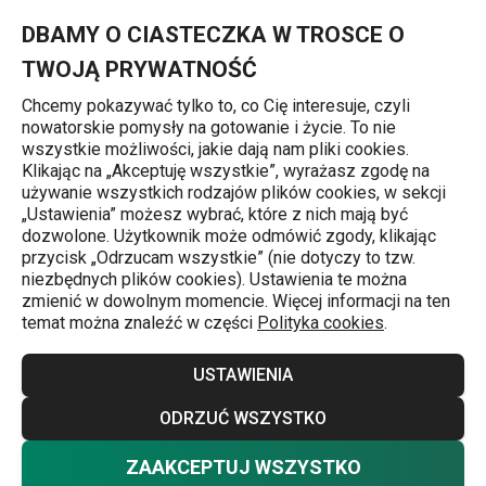
Znajdujesz się na stronie Ekskluzywna promocja dla obecnyc
0
Przejdź do głównej zawartości
Przejdź do wyszukiwania
Przejdź do nawigacji
MENU
DBAMY O CIASTECZKA W TROSCE O
TWOJĄ PRYWATNOŚĆ
Chcemy pokazywać tylko to, co Cię interesuje, czyli
nowatorskie pomysły na gotowanie i życie. To nie
Strona główna
wszystkie możliwości, jakie dają nam pliki cookies.
Klikając na „Akceptuję wszystkie”, wyrażasz zgodę na
Ekskluzywna
używanie wszystkich rodzajów plików cookies, w sekcji
„Ustawienia” możesz wybrać, które z nich mają być
promocja dla
dozwolone. Użytkownik może odmówić zgody, klikając
przycisk „Odrzucam wszystkie” (nie dotyczy to tzw.
niezbędnych plików cookies). Ustawienia te można
obecnych i
zmienić w dowolnym momencie. Więcej informacji na ten
temat można znaleźć w części
Polityka cookies
.
NOWYCH członków
USTAWIENIA
Klubu TESCOMA
ODRZUĆ WSZYSTKO
ZAAKCEPTUJ WSZYSTKO