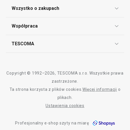
Klub TESCOMA
Wszystko o zakupach
Punkt serwisowy
Regulamin sklepu internetowego
Współpraca
Bony podarunkowe
Reklamacje i Zwrot towaru
Często zadawane pytania
Kariera w TESCOMIE
TESCOMA
Dostawa i sposoby płatności
Odbiór zużytego sprzętu
Affiliate program
Gwarancja i serwis TESCOMA
Kontakt
Polityka cookies
Copyright © 1992–2026, TESCOMA s.r.o. Wszystkie prawa
Graficzne oznaczenie produktów
zastrzeżone.
Ta strona korzysta z plików cookies.
Więcej informacji
o
Polityka prywatności
plikach.
RODO
Ustawienia cookies
Deklaracja dostępności
Profesjonalny e-shop szyty na miarę
O nas