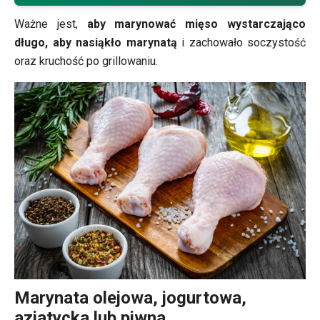
marynowanie mięsa, aby zachować jego soczystość.
Ważne jest,
aby marynować mięso wystarczająco
długo, aby nasiąkło marynatą
i zachowało soczystość
oraz kruchość po grillowaniu.
Marynata olejowa, jogurtowa,
azjatycka lub piwna