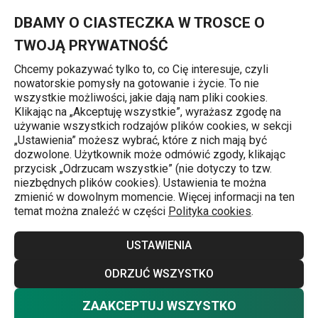
Znajdujesz się na stronie Jak przygotować soczystego kurczaka 
0
Przejdź do głównej zawartości
Przejdź do wyszukiwania
Przejdź do nawigacji
MENU
DBAMY O CIASTECZKA W TROSCE O
TWOJĄ PRYWATNOŚĆ
Chcemy pokazywać tylko to, co Cię interesuje, czyli
nowatorskie pomysły na gotowanie i życie. To nie
Przepisy
wszystkie możliwości, jakie dają nam pliki cookies.
Klikając na „Akceptuję wszystkie”, wyrażasz zgodę na
Jak przygotować
używanie wszystkich rodzajów plików cookies, w sekcji
„Ustawienia” możesz wybrać, które z nich mają być
soczystego
dozwolone. Użytkownik może odmówić zgody, klikając
przycisk „Odrzucam wszystkie” (nie dotyczy to tzw.
niezbędnych plików cookies). Ustawienia te można
kurczaka na grillu
zmienić w dowolnym momencie. Więcej informacji na ten
temat można znaleźć w części
Polityka cookies
.
Przepisy
Wskazówki i trendy
2.07.2025
USTAWIENIA
Grillowany kurczak to klasyk, który nigdy się nie starzeje.
ODRZUĆ WSZYSTKO
Bez względu na to, czy grillujesz całego kurczaka, czy też
poporcjowane części, dobrym pomysłem jest
ZAAKCEPTUJ WSZYSTKO