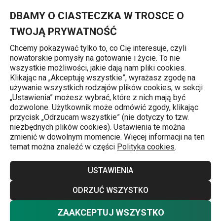
Znajdujesz się na stronie Młynek do soli GrandCHEF
0
Przejdź do głównej zawartości
Przejdź do wyszukiwania
Przejdź do nawigacji
MENU
DBAMY O CIASTECZKA W TROSCE O
TWOJĄ PRYWATNOŚĆ
Chcemy pokazywać tylko to, co Cię interesuje, czyli
nowatorskie pomysły na gotowanie i życie. To nie
Młynki do przypraw
wszystkie możliwości, jakie dają nam pliki cookies.
Klikając na „Akceptuję wszystkie”, wyrażasz zgodę na
Młynek do soli GrandCHEF
używanie wszystkich rodzajów plików cookies, w sekcji
„Ustawienia” możesz wybrać, które z nich mają być
dozwolone. Użytkownik może odmówić zgody, klikając
-25 %
przycisk „Odrzucam wszystkie” (nie dotyczy to tzw.
niezbędnych plików cookies). Ustawienia te można
zmienić w dowolnym momencie. Więcej informacji na ten
temat można znaleźć w części
Polityka cookies
.
USTAWIENIA
ODRZUĆ WSZYSTKO
ZAAKCEPTUJ WSZYSTKO