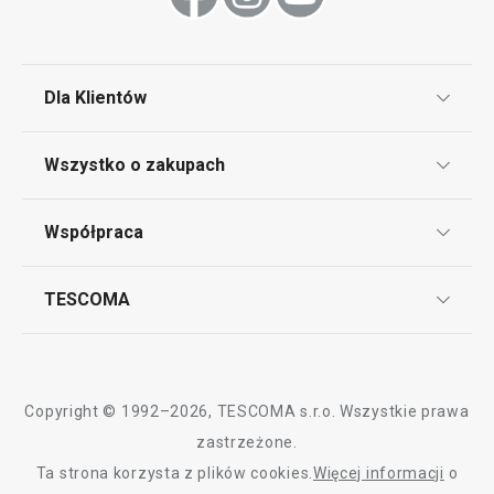
Dla Klientów
Klub TESCOMA
Wszystko o zakupach
Punkt serwisowy
Regulamin sklepu internetowego
Współpraca
Bony podarunkowe
Reklamacje i Zwrot towaru
Często zadawane pytania
Kariera w TESCOMIE
TESCOMA
Dostawa i sposoby płatności
Odbiór zużytego sprzętu
Affiliate program
Gwarancja i serwis TESCOMA
Kontakt
Polityka cookies
Copyright © 1992–2026, TESCOMA s.r.o. Wszystkie prawa
Graficzne oznaczenie produktów
zastrzeżone.
Ta strona korzysta z plików cookies.
Więcej informacji
o
Polityka prywatności