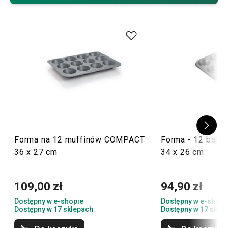
ciasta jako podstawę tego deseru. Zainspiruj się jednym z
wielu
słodkich przepisów
na naszym blogu.
Wskazówka:
Wspaniałym pomocnikiem będą również
inne
formy do pieczenia
lub
foremki dla dzieci
, które
spodobają się najmłodszym!
Forma na 12 muffinów COMPACT
Forma - 12 babe
36 x 27 cm
34 x 26 cm
109,00 zł
94,90 zł
Dostępny w e-shopie
Dostępny w e-shopi
Dostępny w 17 sklepach
Dostępny w 17 skle