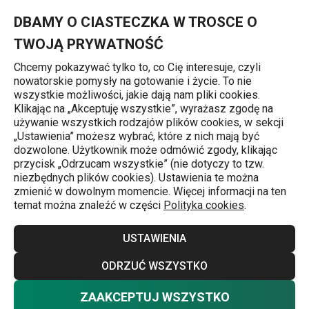
Znajdujesz się na stronie Formy na muffinki i tartaletki
0
Przejdź do głównej zawartości
Przejdź do wyszukiwania
Przejdź do nawigacji
MENU
DBAMY O CIASTECZKA W TROSCE O
TWOJĄ PRYWATNOŚĆ
Chcemy pokazywać tylko to, co Cię interesuje, czyli
nowatorskie pomysły na gotowanie i życie. To nie
Formy do pieczenia
wszystkie możliwości, jakie dają nam pliki cookies.
Klikając na „Akceptuję wszystkie”, wyrażasz zgodę na
Formy na muffinki i tartaletki
używanie wszystkich rodzajów plików cookies, w sekcji
j
„Ustawienia” możesz wybrać, które z nich mają być
Chętnie pieczesz i zastanawiasz się, czym tym razem
dozwolone. Użytkownik może odmówić zgody, klikając
przycisk „Odrzucam wszystkie” (nie dotyczy to tzw.
zaskoczyć gości? Wypróbuj nasze formy na muffinki lub
niezbędnych plików cookies). Ustawienia te można
tartaletki, dzięki którym szybko wyczarujesz słodkie i
zmienić w dowolnym momencie. Więcej informacji na ten
temat można znaleźć w części
Polityka cookies
.
słone pyszności.
Więcej
USTAWIENIA
W naszej ofercie znajdziesz metalowe formy z wysokiej
jakości powłoką antyadhezyjną oraz silikonowe formy,
ODRZUĆ WSZYSTKO
które wyjątkowo łatwo utrzymasz w czystości. W formie
ZAAKCEPTUJ WSZYSTKO
Nie chcesz wybierać? Wybierz pewność
na tartaletki przygotujesz pyszne koszyczki z kruchego