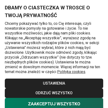
Znajdujesz się na stronie Forma - 12 babeczek DELÍCIA 34x26 
0
Przejdź do głównej zawartości
Przejdź do wyszukiwania
Przejdź do nawigacji
MENU
DBAMY O CIASTECZKA W TROSCE O
TWOJĄ PRYWATNOŚĆ
Chcemy pokazywać tylko to, co Cię interesuje, czyli
nowatorskie pomysły na gotowanie i życie. To nie
Formy na muffinki i tartaletki
wszystkie możliwości, jakie dają nam pliki cookies.
Klikając na „Akceptuję wszystkie”, wyrażasz zgodę na
Forma - 12 babeczek DELÍCIA
używanie wszystkich rodzajów plików cookies, w sekcji
„Ustawienia” możesz wybrać, które z nich mają być
34 x 26 cm
dozwolone. Użytkownik może odmówić zgody, klikając
przycisk „Odrzucam wszystkie” (nie dotyczy to tzw.
niezbędnych plików cookies). Ustawienia te można
zmienić w dowolnym momencie. Więcej informacji na ten
temat można znaleźć w części
Polityka cookies
.
USTAWIENIA
ODRZUĆ WSZYSTKO
ZAAKCEPTUJ WSZYSTKO