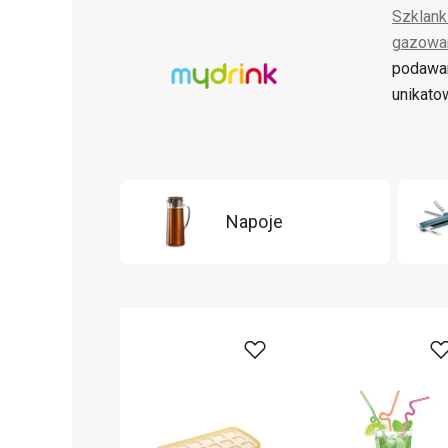
Szklank
gazowa
podawa
unikato
Napoje