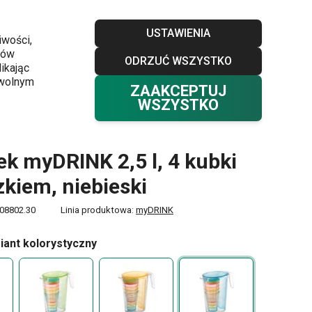
Sklepy
Blog
Klub TESCOMA
Kontakt
USTAWIENIA
iwości,
ków
ODRZUĆ WSZYSTKO
Twój koszyk
0
ikając
Ulubione
Zaloguj się
0,00 zł
owolnym
ZAAKCEPTUJ
WSZYSTKO
k myDRINK 2,5 l, 4 kubki
zkiem, niebieski
08802.30
Linia produktowa:
myDRINK
iant kolorystyczny