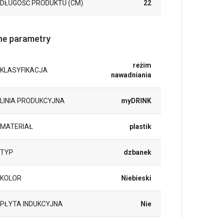
DŁUGOŚĆ PRODUKTU (CM)
22
ne parametry
reżim
KLASYFIKACJA
nawadniania
LINIA PRODUKCYJNA
myDRINK
MATERIAŁ
plastik
TYP
dzbanek
KOLOR
Niebieski
PŁYTA INDUKCYJNA
Nie