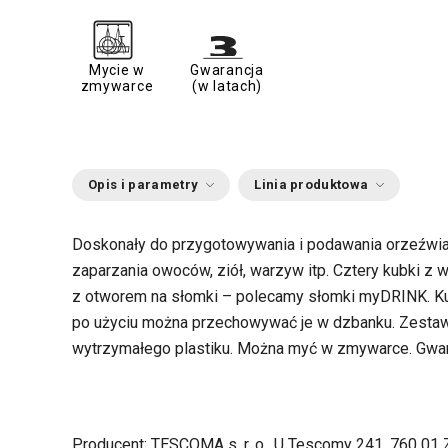
Mycie w
Gwarancja
zmywarce
(w latach)
Opis i parametry
Linia produktowa
Doskonały do przygotowywania i podawania orzeźwi
zaparzania owoców, ziół, warzyw itp. Cztery kubki z
z otworem na słomki – polecamy słomki myDRINK. Kub
po użyciu można przechowywać je w dzbanku. Zestaw
wytrzymałego plastiku. Można myć w zmywarce. Gwaran
Producent: TESCOMA s. r. o., U Tescomy 241, 760 01 Z