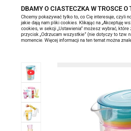
Znajdujesz się na stronie Dzbanek myDRINK 2,5 l, 4 kubki z wie
DBAMY O CIASTECZKA W TROSCE O
Chcemy pokazywać tylko to, co Cię interesuje, czyli 
jakie dają nam pliki cookies. Klikając na „Akceptuję
720 809 700
cookies, w sekcji „Ustawienia” możesz wybrać, które
Kategorie produktów
Poniedziałek - piąte
przycisk „Odrzucam wszystkie” (nie dotyczy to tzw.
momencie. Więcej informacji na ten temat można zna
Strona główna
Czas spędzany na świeżym powi