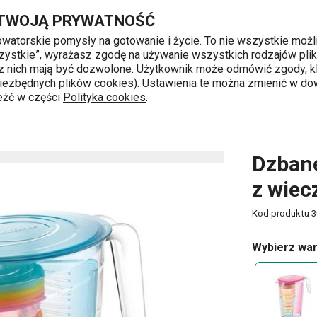
czkiem, niebieski
Przejdź do głównej zawartości
Przejdź do wyszukiwania
Przejdź do nawigacji
 TWOJĄ PRYWATNOŚĆ
nowatorskie pomysły na gotowanie i życie. To nie wszystkie możl
 wszystkie”, wyrażasz zgodę na używanie wszystkich rodzajów pli
 z nich mają być dozwolone. Użytkownik może odmówić zgody, kl
k od 8 do 16
 niezbędnych plików cookies). Ustawienia te można zmienić w d
leźć w części
Polityka cookies
.
etrzu
Dzbanek myDRINK 2,5 l, 4 kubki z wieczkiem, niebieski
Dzbane
z wiec
Kod produktu
3
Wybierz war