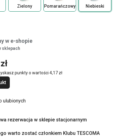
Zielony
Pomarańczowy
Niebieski
y w e-shopie
 sklepach
zł
zyskasz punkty o wartości
4,17 zł
ukt
o ulubionych
a rezerwacja w sklepie stacjonarnym
ego warto zostać członkiem Klubu TESCOMA