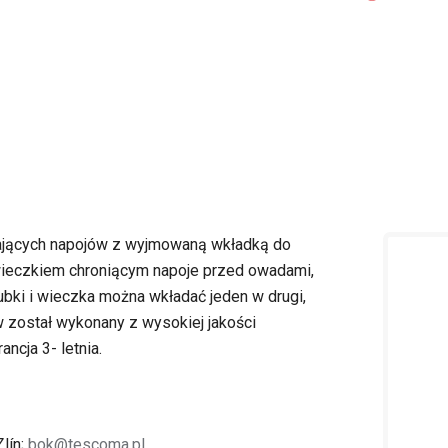
ających napojów z wyjmowaną wkładką do
 wieczkiem chroniącym napoje przed owadami,
ki i wieczka można wkładać jeden w drugi,
 został wykonany z wysokiej jakości
cja 3- letnia.
lín;
bok@tescoma.pl