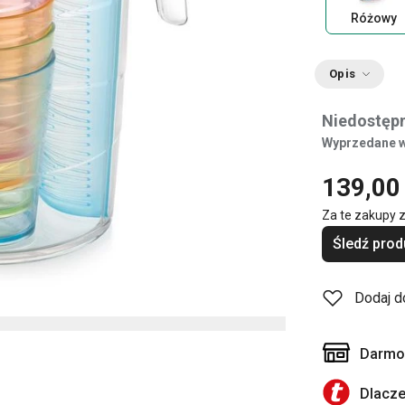
Różowy
Opis
Niedostępn
Wyprzedane w
139,00 
Za te zakupy 
Śledź prod
Dodaj d
Darmow
Dlacz