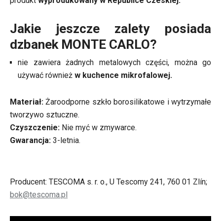
produkt
wyprodukowany w Republice Czeskiej.
Jakie jeszcze zalety posiada
dzbanek MONTE CARLO?
nie zawiera żadnych metalowych części, można go
używać również
w kuchence mikrofalowej.
Materiał:
Żaroodporne szkło borosilikatowe i wytrzymałe
tworzywo sztuczne.
Czyszczenie:
Nie myć w zmywarce.
Gwarancja:
3-letnia.
Producent: TESCOMA s. r. o., U Tescomy 241, 760 01 Zlín;
bok@tescoma.pl