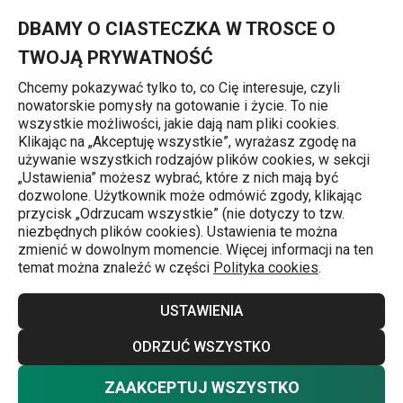
Znajdujesz się na stronie Dzbanek MONTE CARLO 1,5 l, z sitkie
0
Przejdź do głównej zawartości
Przejdź do wyszukiwania
Przejdź do nawigacji
MENU
DBAMY O CIASTECZKA W TROSCE O
TWOJĄ PRYWATNOŚĆ
Chcemy pokazywać tylko to, co Cię interesuje, czyli
nowatorskie pomysły na gotowanie i życie. To nie
Strona główna
wszystkie możliwości, jakie dają nam pliki cookies.
Klikając na „Akceptuję wszystkie”, wyrażasz zgodę na
Dzbanek MONTE CARLO 1,5 l,
używanie wszystkich rodzajów plików cookies, w sekcji
„Ustawienia” możesz wybrać, które z nich mają być
z sitkiem do zaparzania, zielony
dozwolone. Użytkownik może odmówić zgody, klikając
przycisk „Odrzucam wszystkie” (nie dotyczy to tzw.
niezbędnych plików cookies). Ustawienia te można
zmienić w dowolnym momencie. Więcej informacji na ten
temat można znaleźć w części
Polityka cookies
.
USTAWIENIA
ODRZUĆ WSZYSTKO
ZAAKCEPTUJ WSZYSTKO