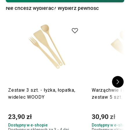
łopatkę
czy
pędzelek
, jesteś we właściwym miejscu.
Nie chcesz wybierać? Wybierz pewność
Akcesoria kuchenne możesz u nas kupić także oddzielnie!
Zestaw 3 szt. - łyżka, łopatka,
Warząchwie i ło
widelec WOODY
zestaw 5 szt.
23,90 zł
30,90 zł
Dostępny w e-shopie
Dostępny w e-shopi
Dostępny w sklepach za 3 - 4 dni
Dostępny w sklepach 