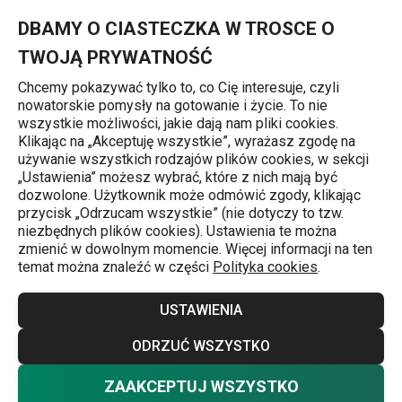
Znajdujesz się na stronie Zasobnik obrotowy PRESIDENT, na 2
0
Przejdź do głównej zawartości
Przejdź do wyszukiwania
Przejdź do nawigacji
MENU
DBAMY O CIASTECZKA W TROSCE O
TWOJĄ PRYWATNOŚĆ
Chcemy pokazywać tylko to, co Cię interesuje, czyli
nowatorskie pomysły na gotowanie i życie. To nie
Strona główna
wszystkie możliwości, jakie dają nam pliki cookies.
Klikając na „Akceptuję wszystkie”, wyrażasz zgodę na
Zasobnik obrotowy PRESIDENT, na
używanie wszystkich rodzajów plików cookies, w sekcji
„Ustawienia” możesz wybrać, które z nich mają być
20 kapsułek Nespresso
dozwolone. Użytkownik może odmówić zgody, klikając
przycisk „Odrzucam wszystkie” (nie dotyczy to tzw.
niezbędnych plików cookies). Ustawienia te można
zmienić w dowolnym momencie. Więcej informacji na ten
temat można znaleźć w części
Polityka cookies
.
USTAWIENIA
ODRZUĆ WSZYSTKO
ZAAKCEPTUJ WSZYSTKO