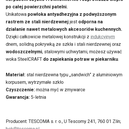
po
całej powierzchni patelni
.
Unikatowa
powłoka antyadhezyjna
z podwyższonym
rastrem ze stali nierdzewnej
jest
odporna na
działanie nawet metalowych akcesoriów kuchennych
.
Dzięki całkowicie metalowej konstrukcji z
indukcyjnym
dnem, solidną pokrywką ze szkła i stali nierdzewnej oraz
wodoszczelnymi
, stalowymi uchwytami, możesz używać
woka SteelCRAFT
do zapiekania potraw w piekarniku
.
Materiał:
stal nierdzewna typu „sandwich” z aluminiowym
korpusem, wytrzymałe szkło
Czyszczenie:
można myć w zmywarce
Gwarancja:
5-letnia
Producent: TESCOMA s. r. o., U Tescomy 241, 760 01 Zlín;
bok@tescoma.pl