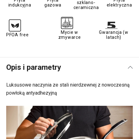
Płyta
Płyta
Płyta
szklano-
indukcyjna
gazowa
elektryczna
ceramiczna
Mycie w
Gwarancja (w
PFOA free
zmywarce
latach)
Opis i parametry
Luksusowe naczynia ze stali nierdzewnej z nowoczesną
powłoką antyadhezyjną