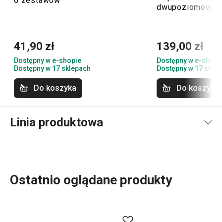
6 zestawów
dwupoziomowy
41,90 zł
139,00 zł
Dostępny w e-shopie
Dostępny w e-shopi
Dostępny w 17 sklepach
Dostępny w 17 skle
Do koszyka
Do koszyka
Linia produktowa
Ostatnio oglądane produkty
NAczynia SteelCRAFT są produkowane z wysokiej jakości
trójwarstwowej stali nierdzewnej z rewolucyjną powłoką