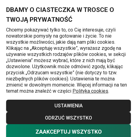
Znajdujesz się na stronie Wok SteelCRAFT z pokrywką ø 28 cm
0
Przejdź do głównej zawartości
Przejdź do wyszukiwania
Przejdź do nawigacji
MENU
DBAMY O CIASTECZKA W TROSCE O
TWOJĄ PRYWATNOŚĆ
Chcemy pokazywać tylko to, co Cię interesuje, czyli
nowatorskie pomysły na gotowanie i życie. To nie
Woki
wszystkie możliwości, jakie dają nam pliki cookies.
Klikając na „Akceptuję wszystkie”, wyrażasz zgodę na
Wok SteelCRAFT z pokrywką
używanie wszystkich rodzajów plików cookies, w sekcji
„Ustawienia” możesz wybrać, które z nich mają być
ø 28 cm
dozwolone. Użytkownik może odmówić zgody, klikając
przycisk „Odrzucam wszystkie” (nie dotyczy to tzw.
niezbędnych plików cookies). Ustawienia te można
Darmowa dostawa
zmienić w dowolnym momencie. Więcej informacji na ten
temat można znaleźć w części
Polityka cookies
.
USTAWIENIA
ODRZUĆ WSZYSTKO
ZAAKCEPTUJ WSZYSTKO