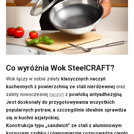
Co wyróżnia Wok SteelCRAFT?
Wok łączy w sobie zalety
klasycznych naczyń
kuchennych z powierzchnią ze stali nierdzewnej
oraz
zalety nowoczesnej
naczyń
z
powłoką antyadhezyjną
.
Jest doskonały do przygotowywania wszystkich
popularnych potraw, a szczególnie idealnie sprawdza
się w kuchni azjatyckiej.
Konstrukcja typu „sandwich” ze stali z aluminiowym
korpusem
szybko i równomiernie rozprowadza ciepło