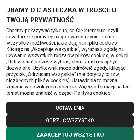
Znajdujesz się na stronie Wielofunkcyjna krajarka/tarka HANDY
0
Przejdź do głównej zawartości
Przejdź do wyszukiwania
Przejdź do nawigacji
MENU
DBAMY O CIASTECZKA W TROSCE O
TWOJĄ PRYWATNOŚĆ
Chcemy pokazywać tylko to, co Cię interesuje, czyli
nowatorskie pomysły na gotowanie i życie. To nie
Tarki
wszystkie możliwości, jakie dają nam pliki cookies.
Klikając na „Akceptuję wszystkie”, wyrażasz zgodę na
Wielofunkcyjna krajarka/tarka
używanie wszystkich rodzajów plików cookies, w sekcji
„Ustawienia” możesz wybrać, które z nich mają być
HANDY
dozwolone. Użytkownik może odmówić zgody, klikając
przycisk „Odrzucam wszystkie” (nie dotyczy to tzw.
niezbędnych plików cookies). Ustawienia te można
zmienić w dowolnym momencie. Więcej informacji na ten
temat można znaleźć w części
Polityka cookies
.
USTAWIENIA
ODRZUĆ WSZYSTKO
ZAAKCEPTUJ WSZYSTKO