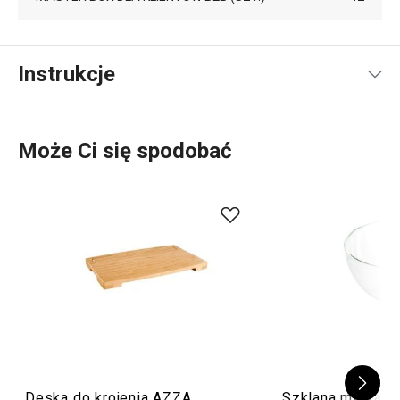
Instrukcje
Instrukcja i informacje o bezpieczeństwie
Może Ci się spodobać
Deska do krojenia AZZA
Szklana miska G