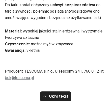
Do tarki został dołączony
uchwyt bezpieczeństwa
do
tarcia żywności, pojemnik posiada antypoślizgowe dno
umożliwiające wygodne i bezpieczne użytkowanie tarki.
Materiał:
wysokiej jakości stal nierdzewna
i wytrzymałe
tworzywo sztuczne
Czyszczenie:
można myć w zmywarce
Gwarancja:
3
-letnia
Producent: TESCOMA s. r. o., U Tescomy 241, 760 01 Zlín;
bok@tescoma.pl
Ukryj tekst