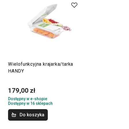
poczujesz się jak w domu. Odkryj gadżety, które ułatwiają
pracę:
krajarkę do cebulu i słupków
,
młynki i tarki
oraz cały
szereg innych sprytnie zaprojektowanych pomocników. W
linii HANDY zgromadziliśmy akcesoria, które zawsze są o
krok do przodu!
Przybory i akcesoria kuchenne
Wielofunkcyjna krajarka/tarka
HANDY
Gotowanie
179,00 zł
Dostępny w e-shopie
Dostępny w 16 sklepach
Do koszyka