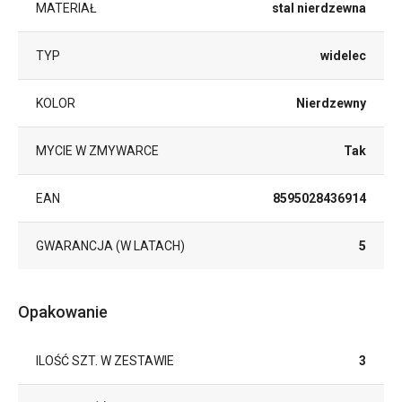
MATERIAŁ
stal nierdzewna
TYP
widelec
KOLOR
Nierdzewny
MYCIE W ZMYWARCE
Tak
EAN
8595028436914
GWARANCJA (W LATACH)
5
Opakowanie
ILOŚĆ SZT. W ZESTAWIE
3