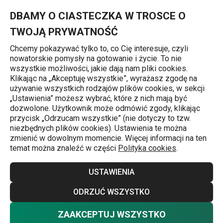
Znajdujesz się na stronie Widelczyk do ciasta CLASSIC, 3 szt.
0
Przejdź do głównej zawartości
Przejdź do wyszukiwania
Przejdź do nawigacji
MENU
DBAMY O CIASTECZKA W TROSCE O
TWOJĄ PRYWATNOŚĆ
Chcemy pokazywać tylko to, co Cię interesuje, czyli
nowatorskie pomysły na gotowanie i życie. To nie
Sztućce
wszystkie możliwości, jakie dają nam pliki cookies.
Klikając na „Akceptuję wszystkie”, wyrażasz zgodę na
Widelczyk do ciasta CLASSIC, 3 szt.
używanie wszystkich rodzajów plików cookies, w sekcji
„Ustawienia” możesz wybrać, które z nich mają być
dozwolone. Użytkownik może odmówić zgody, klikając
przycisk „Odrzucam wszystkie” (nie dotyczy to tzw.
niezbędnych plików cookies). Ustawienia te można
zmienić w dowolnym momencie. Więcej informacji na ten
temat można znaleźć w części
Polityka cookies
.
USTAWIENIA
ODRZUĆ WSZYSTKO
ZAAKCEPTUJ WSZYSTKO