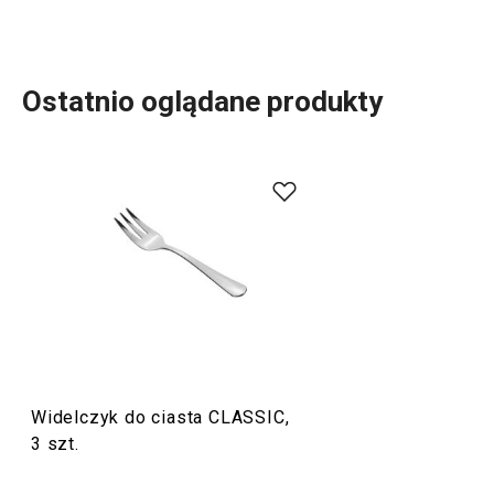
Ostatnio oglądane produkty
Już sama nazwa linii sugeruje, że są to produkty o
klasycznym designie przeznaczone do codziennego
użytku. Na przykład
sztućce
oraz
naczynia do przypraw
.
Sztućce CLASSIC zostały wykonane z wysokiej jakości
stali nierdzewnej i oferujemy na nie 5-letnią gwarancję.
Serwowanie
Widelczyk do ciasta CLASSIC,
Krojenie
3 szt.