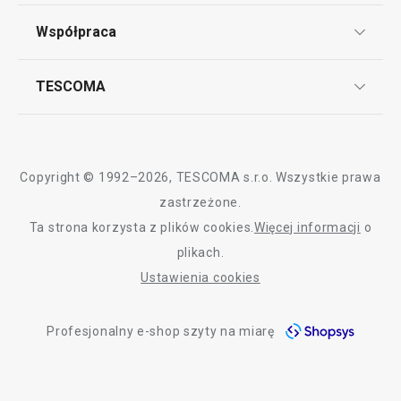
Punkt serwisowy
Regulamin sklepu internetowego
Współpraca
Bony podarunkowe
Reklamacje i Zwrot towaru
Często zadawane pytania
Kariera w TESCOMIE
TESCOMA
Wszystkie produkty z linii CLASSIC
Dostawa i sposoby płatności
Odbiór zużytego sprzętu
Affiliate program
Gwarancja i serwis TESCOMA
Kontakt
Polityka cookies
Copyright © 1992–2026, TESCOMA s.r.o. Wszystkie prawa
Graficzne oznaczenie produktów
zastrzeżone.
Ta strona korzysta z plików cookies.
Więcej informacji
o
Polityka prywatności
plikach.
RODO
Ustawienia cookies
Deklaracja dostępności
Profesjonalny e-shop szyty na miarę
O nas
Design