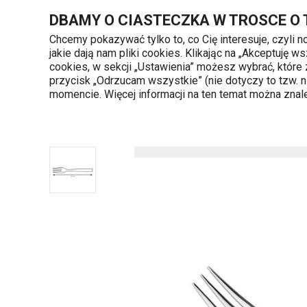
Znajdujesz się na stronie Widelczyk do ciasta BANQUET, 3 szt.
DBAMY O CIASTECZKA W TROSCE O
Chcemy pokazywać tylko to, co Cię interesuje, czyli 
jakie dają nam pliki cookies. Klikając na „Akceptuję
720 809 700
cookies, w sekcji „Ustawienia” możesz wybrać, które
Kategorie produktów
Poniedziałek - piąte
przycisk „Odrzucam wszystkie” (nie dotyczy to tzw.
momencie. Więcej informacji na ten temat można zna
Strona główna
Serwowanie
Sztućce