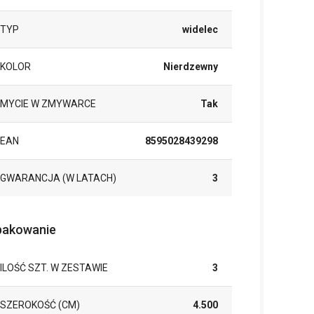
TYP
widelec
KOLOR
Nierdzewny
MYCIE W ZMYWARCE
Tak
EAN
8595028439298
GWARANCJA (W LATACH)
3
akowanie
ILOŚĆ SZT. W ZESTAWIE
3
SZEROKOŚĆ (CM)
4.500