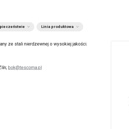
zpieczeństwie
Linia produktowa
y ze stali nierdzewnej o wysokiej jakości.
lín;
bok@tescoma.pl