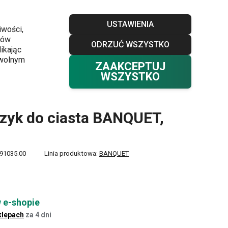
Sklepy
Blog
Klub TESCOMA
Kontakt
USTAWIENIA
iwości,
ków
ODRZUĆ WSZYSTKO
Twój koszyk
0
ikając
Ulubione
Zaloguj się
0,00 zł
owolnym
ZAAKCEPTUJ
WSZYSTKO
zyk do ciasta BANQUET,
91035.00
Linia produktowa:
BANQUET
 e-shopie
klepach
za 4 dni