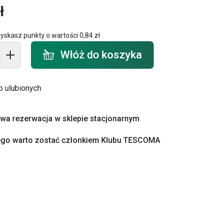
ł
zyskasz punkty o wartości
0,84 zł
o koszyka - ilość
Włóż do koszyka
o ulubionych
a rezerwacja w sklepie stacjonarnym
ego warto zostać członkiem Klubu TESCOMA