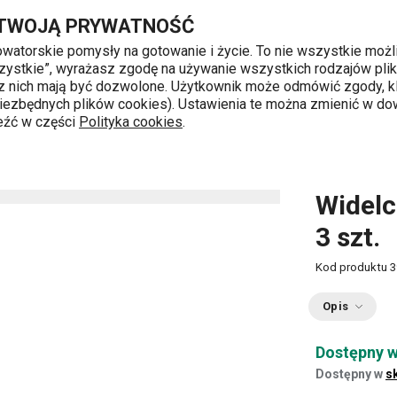
Przejdź do głównej zawartości
Przejdź do wyszukiwania
Przejdź do nawigacji
 TWOJĄ PRYWATNOŚĆ
nowatorskie pomysły na gotowanie i życie. To nie wszystkie możl
 wszystkie”, wyrażasz zgodę na używanie wszystkich rodzajów pli
 z nich mają być dozwolone. Użytkownik może odmówić zgody, kl
k od 8 do 16
 niezbędnych plików cookies). Ustawienia te można zmienić w d
leźć w części
Polityka cookies
.
Sztućce deserowe
Widelczyk do ciasta BANQUET, 3 szt.
Widelc
3 szt.
Kod produktu
3
Opis
Dostępny w
Dostępny w
s