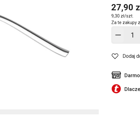
27,90 z
9,30 zł/szt.
Za te zakupy 
Dodaj d
Dodaj d
Darmow
Dlacz