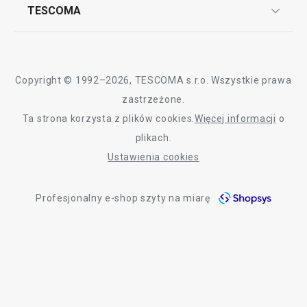
Często zadawane pytania
Kariera w TESCOMIE
TESCOMA
Dostawa i sposoby płatności
Odbiór zużytego sprzętu
Affiliate program
Gwarancja i serwis TESCOMA
Kontakt
Polityka cookies
Copyright © 1992–2026, TESCOMA s.r.o. Wszystkie prawa
Graficzne oznaczenie produktów
zastrzeżone.
Ta strona korzysta z plików cookies.
Więcej informacji
o
Polityka prywatności
plikach.
RODO
Ustawienia cookies
Deklaracja dostępności
Profesjonalny e-shop szyty na miarę
O nas
Design
Blog
Jakość