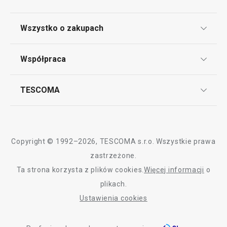
Przytulny dom
Klub TESCOMA
Wszystko o zakupach
Punkt serwisowy
Sprzęt elektryczny
Regulamin sklepu internetowego
Współpraca
Bony podarunkowe
Reklamacje i Zwrot towaru
Często zadawane pytania
Kariera w TESCOMIE
TESCOMA
Dostawa i sposoby płatności
Odbiór zużytego sprzętu
Affiliate program
Gwarancja i serwis TESCOMA
Kontakt
Polityka cookies
Copyright © 1992–2026, TESCOMA s.r.o. Wszystkie prawa
Graficzne oznaczenie produktów
zastrzeżone.
Ta strona korzysta z plików cookies.
Więcej informacji
o
Polityka prywatności
Nowość
plikach.
RODO
Ustawienia cookies
Zestaw do herbatników z polewą
Wykrawacz kółek
DELÍCIA
Deklaracja dostępności