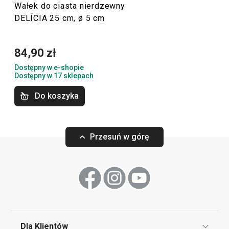
pomocników z nieustannie rozszerzającej się linii
Wałek do ciasta nierdzewny
DELÍCIA 25 cm, ø 5 cm
produktowej DELÍCIA! I wypróbuj
nowy przepis z
naszego bloga
.
84,90 zł
Dostępny w e-shopie
Pieczenie
Dostępny w 17 sklepach
Do koszyka
Przybory i akcesoria kuchenne
Przesuń w górę
Serwowanie
Gotowanie
Krojenie
Dla Klientów