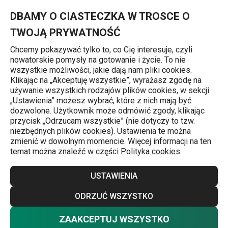
Znajdujesz się na stronie Wałek do ciasta nierdzewny DELÍCIA 
0
Przejdź do głównej zawartości
Przejdź do wyszukiwania
Przejdź do nawigacji
MENU
DBAMY O CIASTECZKA W TROSCE O
TWOJĄ PRYWATNOŚĆ
Chcemy pokazywać tylko to, co Cię interesuje, czyli
nowatorskie pomysły na gotowanie i życie. To nie
Wałki do ciasta
wszystkie możliwości, jakie dają nam pliki cookies.
Klikając na „Akceptuję wszystkie”, wyrażasz zgodę na
Wałek do ciasta nierdzewny DELÍCIA
używanie wszystkich rodzajów plików cookies, w sekcji
„Ustawienia” możesz wybrać, które z nich mają być
25 cm, ø 5 cm
dozwolone. Użytkownik może odmówić zgody, klikając
przycisk „Odrzucam wszystkie” (nie dotyczy to tzw.
niezbędnych plików cookies). Ustawienia te można
zmienić w dowolnym momencie. Więcej informacji na ten
temat można znaleźć w części
Polityka cookies
.
USTAWIENIA
ODRZUĆ WSZYSTKO
ZAAKCEPTUJ WSZYSTKO