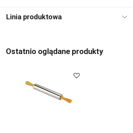
Linia produktowa
Ostatnio oglądane produkty
Akcesoria kuchenne, które każdego dnia ułatwiają pracę?
Dla każdego, kto piecze, mamy coś w linii produkowej
DELÍCIA:
blachy do pieczenia
różnej wielkości,
formy do
pieczenia
w rozmaitych kształtach, wielkościach i z
różnych materiałów.
Tortownice
,
formy na babkę
i
chleb
oraz dziesiątki innych
akcesoriów do pieczenia
. Mamy
akcesoria cukiernicze
dla profesjonalistów. Dla
początkujących wymyśliliśmy gadżety, dzięki którym
pieczenie będzie jeszcze prostsze. Wybierz najlepszych