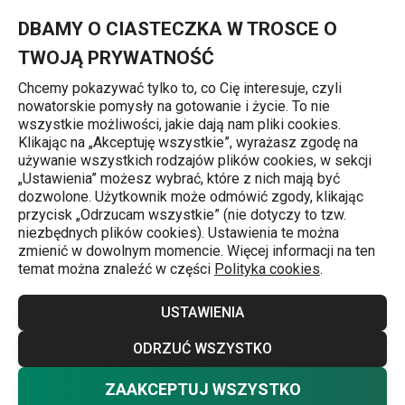
Znajdujesz się na stronie Uprawiasz zioła? Wiemy jak maksymal
0
Przejdź do głównej zawartości
Przejdź do wyszukiwania
Przejdź do nawigacji
MENU
DBAMY O CIASTECZKA W TROSCE O
TWOJĄ PRYWATNOŚĆ
Chcemy pokazywać tylko to, co Cię interesuje, czyli
nowatorskie pomysły na gotowanie i życie. To nie
Wskazówki i trendy
wszystkie możliwości, jakie dają nam pliki cookies.
Klikając na „Akceptuję wszystkie”, wyrażasz zgodę na
Uprawiasz zioła?
używanie wszystkich rodzajów plików cookies, w sekcji
„Ustawienia” możesz wybrać, które z nich mają być
Wiemy jak
dozwolone. Użytkownik może odmówić zgody, klikając
przycisk „Odrzucam wszystkie” (nie dotyczy to tzw.
niezbędnych plików cookies). Ustawienia te można
maksymalnie
zmienić w dowolnym momencie. Więcej informacji na ten
temat można znaleźć w części
Polityka cookies
.
wykorzystać ich
USTAWIENIA
plony
ODRZUĆ WSZYSTKO
ZAAKCEPTUJ WSZYSTKO
Wskazówki i trendy
24.05.2018