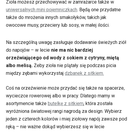
Zioła możesz przechowywać w zamrażarce także w
uniwersalnych mini pojemniczkach
. Będą one przydatne
także do mrożenia innych smakołyków, takich jak
owocowe musy, przeciery lub sosy, w małej ilości.
Na szczególną uwagę zasługuje dodawanie świeżych ziół
do napojów – w lecie
nie ma nic bardziej
orzeźwiającego od wody z sokiem z cytryny, miętą
albo melisą.
Żeby zioła nie plątały się podczas picia
między zębami wykorzystaj
dzbanek z sitkiem.
Coś na orzeźwienie może przydać się także na spacerze,
wycieczce rowerowej albo w pracy. Dlatego mamy w
asortymencie także
butelkę z sitkiem
, która została
wyróżniona światowej rangi nagrodą za design. Wybierz
jeden z czterech kolorów i miej ziołowy napój zawsze pod
ręką – nie ważne dokąd wybierzesz się w lecie