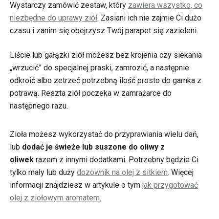
Wystarczy zamówić zestaw, który
zawiera wszystko, co
niezbędne do uprawy ziół
. Zasiani ich nie zajmie Ci dużo
czasu i zanim się obejrzysz Twój parapet się zazieleni.
Liście lub gałązki ziół możesz bez krojenia czy siekania
„wrzucić” do specjalnej praski, zamrozić, a następnie
odkroić albo zetrzeć potrzebną ilość prosto do garnka z
potrawą. Reszta ziół poczeka w zamrażarce do
następnego razu.
Zioła możesz wykorzystać do przyprawiania wielu dań,
lub
dodać je świeże lub suszone do oliwy z
oliwek
razem z innymi dodatkami. Potrzebny będzie Ci
tylko mały lub duży
dozownik na olej z sitkiem
. Więcej
informacji znajdziesz w artykule o tym
jak przygotować
olej z ziołowym aromatem.