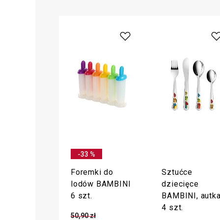
-33 %
Foremki do
Sztućce
lodów BAMBINI
dziecięce
6 szt.
BAMBINI, autka
4 szt.
50,90 zł