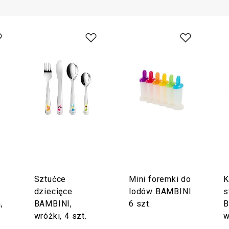
Sztućce
Mini foremki do
K
dziecięce
lodów BAMBINI
s
,
BAMBINI,
6 szt.
B
wróżki, 4 szt.
w