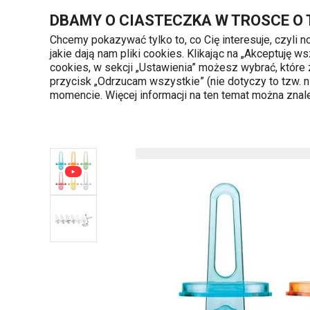
Znajdujesz się na stronie Uchwyty do lodów BAMBINI, 6 szt.
DBAMY O CIASTECZKA W TROSCE O
Chcemy pokazywać tylko to, co Cię interesuje, czyli 
jakie dają nam pliki cookies. Klikając na „Akceptuję
720 809 700
cookies, w sekcji „Ustawienia” możesz wybrać, które
Kategorie produktów
Poniedziałek - piąte
przycisk „Odrzucam wszystkie” (nie dotyczy to tzw.
momencie. Więcej informacji na ten temat można zna
Strona główna
Uchwyty do lodów BAMBINI, 6 szt