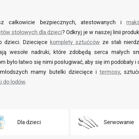
sz całkowicie bezpiecznych, atestowanych i
maks
tów stołowych dla dzieci
? Odkryj je w naszej linii pro
b dzieci. Dziecięce
komplety sztućców
ze stali nier
ają wesołe nadruki, które zdobędą serca małych sm
m było łatwo się nimi posługiwać, aby się im podobały i c
jmłodszych mamy butelki dziecięce i
termosy
, sztu
i do lodów
.
Dla dzieci
Serwowanie