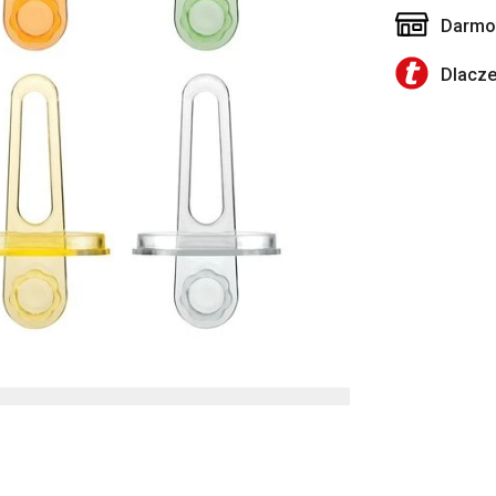
Darmow
Dlacz