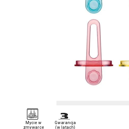
Mycie w
Gwarancja
zmywarce
(w latach)