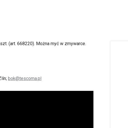
zt. (art. 668220). Można myć w zmywarce.
lín;
bok@tescoma.pl