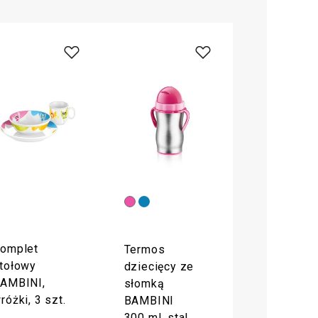
omplet
Termos
tołowy
dziecięcy ze
AMBINI,
słomką
różki, 3 szt.
BAMBINI
300 ml, stal