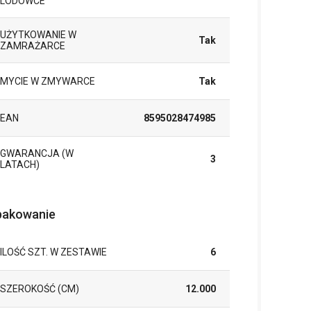
LODÓWCE
UŻYTKOWANIE W
Tak
ZAMRAŻARCE
MYCIE W ZMYWARCE
Tak
EAN
8595028474985
GWARANCJA (W
3
LATACH)
akowanie
ILOŚĆ SZT. W ZESTAWIE
6
SZEROKOŚĆ (CM)
12.000