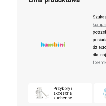
Szuka
komple
potrze
posiad
dziecio
dla na
foremk
Przybory i
akcesoria
kuchenne