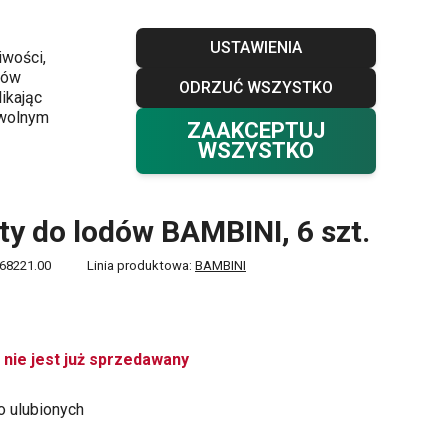
Sklepy
Blog
Klub TESCOMA
Kontakt
USTAWIENIA
iwości,
ków
ODRZUĆ WSZYSTKO
Twój koszyk
0
ikając
Ulubione
Zaloguj się
0,00 zł
owolnym
ZAAKCEPTUJ
WSZYSTKO
y do lodów BAMBINI, 6 szt.
68221.00
Linia produktowa:
BAMBINI
 nie jest już sprzedawany
o ulubionych