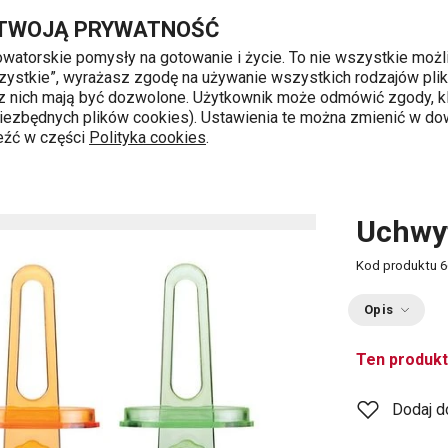
Przejdź do głównej zawartości
Przejdź do wyszukiwania
Przejdź do nawigacji
 TWOJĄ PRYWATNOŚĆ
nowatorskie pomysły na gotowanie i życie. To nie wszystkie możl
 wszystkie”, wyrażasz zgodę na używanie wszystkich rodzajów pli
 z nich mają być dozwolone. Użytkownik może odmówić zgody, kl
k od 8 do 16
 niezbędnych plików cookies). Ustawienia te można zmienić w d
leźć w części
Polityka cookies
.
.
Uchwyt
Kod produktu
6
Opis
Ten produkt
Dodaj d