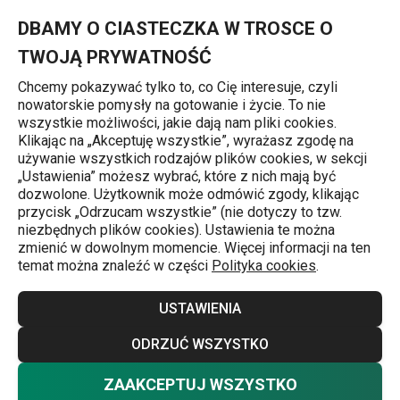
Znajdujesz się na stronie Truskawkowa panna cotta
0
Przejdź do głównej zawartości
Przejdź do wyszukiwania
Przejdź do nawigacji
MENU
DBAMY O CIASTECZKA W TROSCE O
TWOJĄ PRYWATNOŚĆ
Chcemy pokazywać tylko to, co Cię interesuje, czyli
nowatorskie pomysły na gotowanie i życie. To nie
Przepisy
wszystkie możliwości, jakie dają nam pliki cookies.
Klikając na „Akceptuję wszystkie”, wyrażasz zgodę na
Truskawkowa
używanie wszystkich rodzajów plików cookies, w sekcji
„Ustawienia” możesz wybrać, które z nich mają być
panna cotta
dozwolone. Użytkownik może odmówić zgody, klikając
przycisk „Odrzucam wszystkie” (nie dotyczy to tzw.
niezbędnych plików cookies). Ustawienia te można
zmienić w dowolnym momencie. Więcej informacji na ten
Przepisy
19.05.2025
temat można znaleźć w części
Polityka cookies
.
USTAWIENIA
ODRZUĆ WSZYSTKO
ZAAKCEPTUJ WSZYSTKO