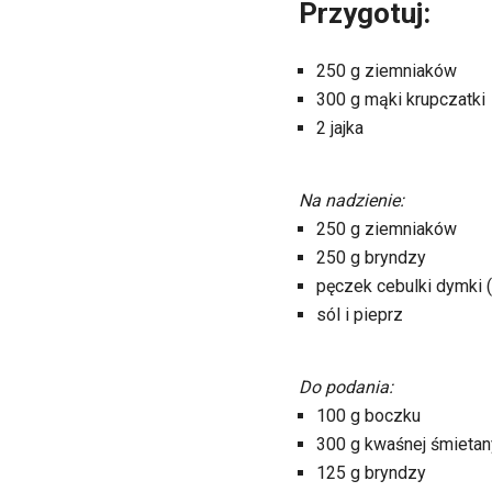
Przygotuj:
250 g ziemniaków
300 g mąki krupczatki
2 jajka
Na nadzienie:
250 g ziemniaków
250 g bryndzy
pęczek cebulki dymki 
sól i pieprz
Do podania:
100 g boczku
300 g kwaśnej śmietan
125 g bryndzy