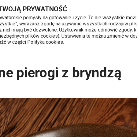
Przejdź do głównej zawartości
Przejdź do wyszukiwania
Przejdź do nawigacji
 TWOJĄ PRYWATNOŚĆ
nowatorskie pomysły na gotowanie i życie. To nie wszystkie możl
 wszystkie”, wyrażasz zgodę na używanie wszystkich rodzajów pli
 z nich mają być dozwolone. Użytkownik może odmówić zgody, kl
k od 8 do 16
 niezbędnych plików cookies). Ustawienia te można zmienić w d
leźć w części
Polityka cookies
.
y
Tradycyjne pierogi z bryndzą
ne pierogi z bryndzą