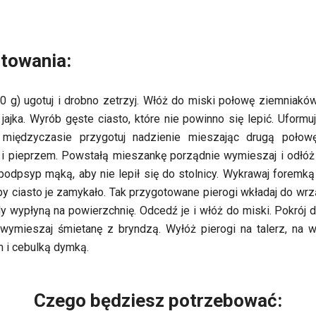
towania:
0 g) ugotuj i drobno zetrzyj. Włóż do miski połowę ziemniakó
 jajka. Wyrób gęste ciasto, które nie powinno się lepić. Uformuj
W międzyczasie przygotuj nadzienie mieszając drugą poło
 i pieprzem. Powstałą mieszankę porządnie wymieszaj i odłóż
, podpsyp mąką, aby nie lepił się do stolnicy. Wykrawaj foremką
aby ciasto je zamykało. Tak przygotowane pierogi wkładaj do wr
dy wypłyną na powierzchnię. Odcedź je i włóż do miski. Pokrój
wymieszaj śmietanę z bryndzą. Wyłóż pierogi na talerz, na 
 i cebulką dymką.
Czego będziesz potrzebować: