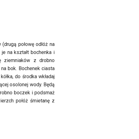
w (drugą połowę odłóż na
 je na kształt bochenka i
wę ziemniaków z drobno
 na bok. Bochenek ciasta
 kółka, do środka wkładaj
zącej osolonej wody. Będą
 drobno boczek i podsmaż
wierzch połóż śmietanę z