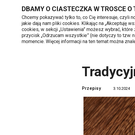
Znajdujesz się na stronie Tradycyjne pierogi z bryndzą
DBAMY O CIASTECZKA W TROSCE O
Chcemy pokazywać tylko to, co Cię interesuje, czyli 
jakie dają nam pliki cookies. Klikając na „Akceptuję
720 809 700
cookies, w sekcji „Ustawienia” możesz wybrać, które
Kategorie produktów
Poniedziałek - piąte
przycisk „Odrzucam wszystkie” (nie dotyczy to tzw.
momencie. Więcej informacji na ten temat można zna
Strona główna
TESCOMA blog
Przepis
Tradycyj
Przepisy
3.10.2024