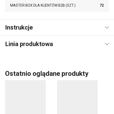
MASTER BOX DLA KLIENTÓW B2B (SZT.)
72
Instrukcje
Instrukcja i informacje o bezpieczeństwie
Linia produktowa
Ostatnio oglądane produkty
Akcesoria kuchenne, które każdego dnia ułatwiają pracę?
Dla każdego, kto piecze, mamy coś w linii produkowej
DELÍCIA:
blachy do pieczenia
różnej wielkości,
formy do
pieczenia
w rozmaitych kształtach, wielkościach i z
różnych materiałów.
Tortownice
,
formy na babkę
i
chleb