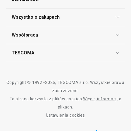
Gotowanie
Klub TESCOMA
Wszystko o zakupach
Krojenie
Punkt serwisowy
Regulamin sklepu internetowego
Współpraca
Bony podarunkowe
Przytulny dom
Reklamacje i Zwrot towaru
Często zadawane pytania
Kariera w TESCOMIE
TESCOMA
Dostawa i sposoby płatności
Sprzęt elektryczny
Odbiór zużytego sprzętu
Affiliate program
Gwarancja i serwis TESCOMA
Kontakt
Polityka cookies
Copyright © 1992–2026, TESCOMA s.r.o. Wszystkie prawa
Graficzne oznaczenie produktów
zastrzeżone.
Ta strona korzysta z plików cookies.
Więcej informacji
o
Polityka prywatności
plikach.
RODO
Ustawienia cookies
Deklaracja dostępności