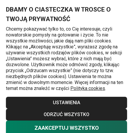
Znajdujesz się na stronie Tortownica w kształcie serca rozkła
0
Przejdź do głównej zawartości
Przejdź do wyszukiwania
Przejdź do nawigacji
MENU
DBAMY O CIASTECZKA W TROSCE O
TWOJĄ PRYWATNOŚĆ
Chcemy pokazywać tylko to, co Cię interesuje, czyli
nowatorskie pomysły na gotowanie i życie. To nie
Strona główna
wszystkie możliwości, jakie dają nam pliki cookies.
Klikając na „Akceptuję wszystkie”, wyrażasz zgodę na
Tortownica w kształcie serca
używanie wszystkich rodzajów plików cookies, w sekcji
„Ustawienia” możesz wybrać, które z nich mają być
rozkładana DELÍCIA 11 x 11 cm
dozwolone. Użytkownik może odmówić zgody, klikając
przycisk „Odrzucam wszystkie” (nie dotyczy to tzw.
niezbędnych plików cookies). Ustawienia te można
zmienić w dowolnym momencie. Więcej informacji na ten
temat można znaleźć w części
Polityka cookies
.
USTAWIENIA
ODRZUĆ WSZYSTKO
ZAAKCEPTUJ WSZYSTKO