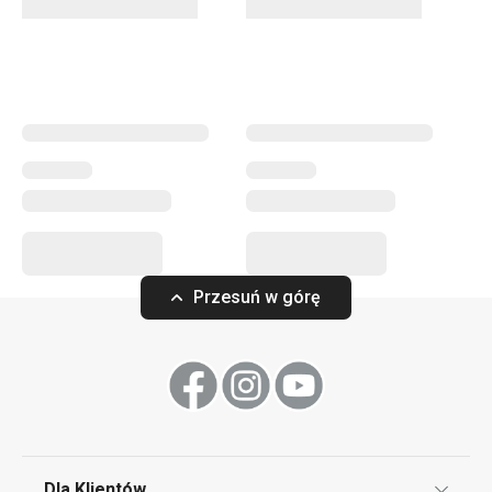
oraz dziesiątki innych
akcesoriów do pieczenia
. Mamy
akcesoria cukiernicze
dla profesjonalistów. Dla
początkujących wymyśliliśmy gadżety, dzięki którym
pieczenie będzie jeszcze prostsze. Wybierz najlepszych
pomocników z nieustannie rozszerzającej się linii
produktowej DELÍCIA! I wypróbuj
nowy przepis z
naszego bloga
.
Pieczenie
Przesuń w górę
Przybory i akcesoria kuchenne
Serwowanie
Dla Klientów