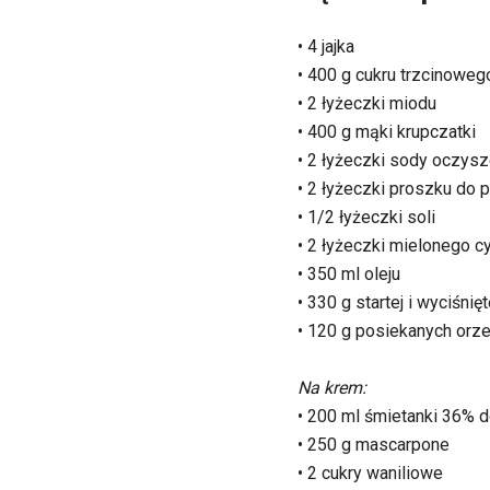
• 4 jajka
• 400 g cukru trzcinoweg
• 2 łyżeczki miodu
• 400 g mąki krupczatki
• 2 łyżeczki sody oczys
• 2 łyżeczki proszku do 
• 1/2 łyżeczki soli
• 2 łyżeczki mielonego 
• 350 ml oleju
• 330 g startej i wyciśnię
• 120 g posiekanych orz
Na krem:
• 200 ml śmietanki 36% d
• 250 g mascarpone
• 2 cukry waniliowe