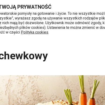
Przejdź do głównej zawartości
Przejdź do wyszukiwania
Przejdź do nawigacji
 TWOJĄ PRYWATNOŚĆ
nowatorskie pomysły na gotowanie i życie. To nie wszystkie możl
 wszystkie”, wyrażasz zgodę na używanie wszystkich rodzajów pli
 z nich mają być dozwolone. Użytkownik może odmówić zgody, kl
k od 8 do 16
 niezbędnych plików cookies). Ustawienia te można zmienić w d
leźć w części
Polityka cookies
.
y
Tort marchewkowy
rchewkowy