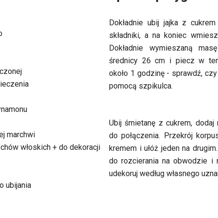
Dokładnie ubij jajka z cukre
o
składniki, a na koniec wmiesz
Dokładnie wymieszaną masę
średnicy 26 cm i piecz w te
zczonej
około 1 godzinę - sprawdź, czy
pieczenia
pomocą szpikulca.
cynamonu
Ubij śmietanę z cukrem, dodaj
tej marchwi
do połączenia. Przekrój korpus
echów włoskich + do dekoracji
kremem i ułóż jeden na drugim
do rozcierania na obwodzie i 
udekoruj według własnego uznan
o ubijania