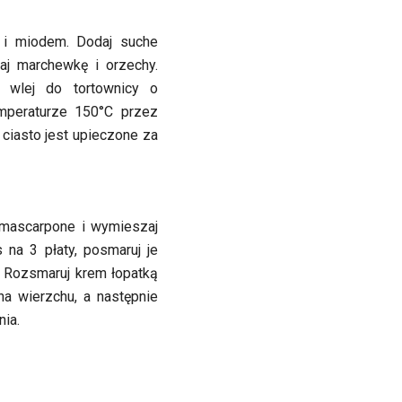
m i miodem. Dodaj suche
aj marchewkę i orzechy.
 wlej do tortownicy o
mperaturze 150°C przez
 ciasto jest upieczone za
 mascarpone i wymieszaj
 na 3 płaty, posmaruj je
. Rozsmaruj krem łopatką
na wierzchu, a następnie
ia.