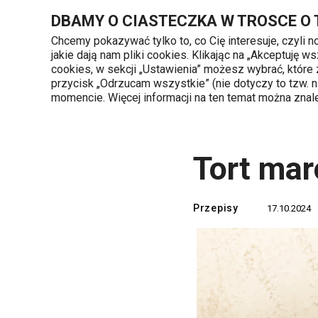
Znajdujesz się na stronie Tort marchewkowy
DBAMY O CIASTECZKA W TROSCE O
Chcemy pokazywać tylko to, co Cię interesuje, czyli 
jakie dają nam pliki cookies. Klikając na „Akceptuję
720 809 700
cookies, w sekcji „Ustawienia” możesz wybrać, które
Kategorie produktów
Poniedziałek - piąte
przycisk „Odrzucam wszystkie” (nie dotyczy to tzw.
momencie. Więcej informacji na ten temat można zna
Strona główna
TESCOMA blog
Przepis
Tort ma
Przepisy
17.10.2024