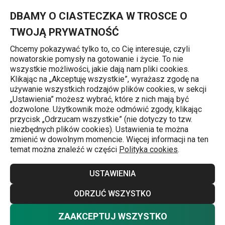
Znajdujesz się na stronie Tłuczek do mięsa WOODY 30 cm
0
Przejdź do głównej zawartości
Przejdź do wyszukiwania
Przejdź do nawigacji
MENU
DBAMY O CIASTECZKA W TROSCE O
TWOJĄ PRYWATNOŚĆ
Chcemy pokazywać tylko to, co Cię interesuje, czyli
nowatorskie pomysły na gotowanie i życie. To nie
Strona główna
wszystkie możliwości, jakie dają nam pliki cookies.
Klikając na „Akceptuję wszystkie”, wyrażasz zgodę na
Tłuczek do mięsa WOODY 30 cm
używanie wszystkich rodzajów plików cookies, w sekcji
„Ustawienia” możesz wybrać, które z nich mają być
dozwolone. Użytkownik może odmówić zgody, klikając
przycisk „Odrzucam wszystkie” (nie dotyczy to tzw.
niezbędnych plików cookies). Ustawienia te można
zmienić w dowolnym momencie. Więcej informacji na ten
temat można znaleźć w części
Polityka cookies
.
USTAWIENIA
ODRZUĆ WSZYSTKO
ZAAKCEPTUJ WSZYSTKO