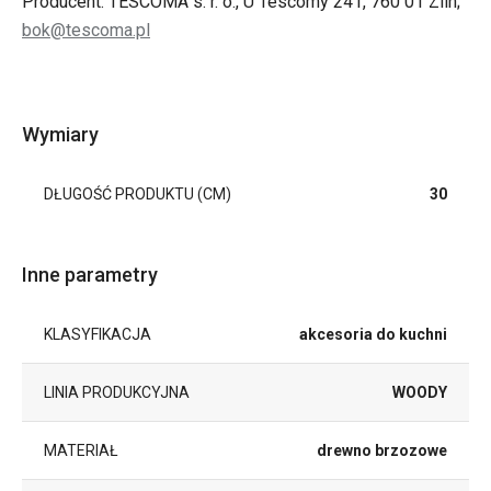
Producent: TESCOMA s. r. o., U Tescomy 241, 760 01 Zlín;
bok@tescoma.pl
Wymiary
DŁUGOŚĆ PRODUKTU (CM)
30
Inne parametry
KLASYFIKACJA
akcesoria do kuchni
LINIA PRODUKCYJNA
WOODY
MATERIAŁ
drewno brzozowe