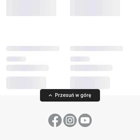
antyadhezyjną, których powierzchni nie uszkodzą. W linii
produktowej WOODY znajdziesz różnej długości
warząchwie
, drewniane
łopatki
,
widelce
oraz
bloki na noże
z drewna kauczukowca brazylijskiego.
Gotowanie
Przybory i akcesoria kuchenne
Krojenie
Przesuń w górę