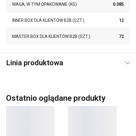
WAGA, W TYM OPAKOWANIE (KG)
0.085
INNER BOX DLA KLIENTÓW B2B (SZT.)
12
MASTER BOX DLA KLIENTÓW B2B (SZT.)
72
Linia produktowa
Ostatnio oglądane produkty
Drewniane akcesoria kuchenne
WOODY są wyjątkowo
uniwersalne. Właśnie dlatego są odpowiednie do
użytkowania również w naczyniach z powłoką