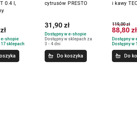
 0.4 l,
cytrusów PRESTO
i kawy TEO
ny
31,90 zł
119,00 zł
zł
88,80 z
Dostępny w e-shopie
 e-shopie
Dostępny w sklepach za
Dostępny w 
 17 sklepach
3 - 4 dni
Dostępny w 
oszyka
Do koszyka
Do k