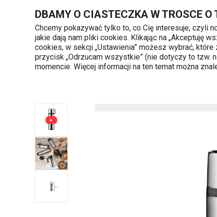
Znajdujesz się na stronie Termos z kubkiem CONSTANT 0,5 l, n
DBAMY O CIASTECZKA W TROSCE O
Chcemy pokazywać tylko to, co Cię interesuje, czyli 
jakie dają nam pliki cookies. Klikając na „Akceptuję
720 809 700
cookies, w sekcji „Ustawienia” możesz wybrać, które
Kategorie produktów
Poniedziałek - piąte
przycisk „Odrzucam wszystkie” (nie dotyczy to tzw.
momencie. Więcej informacji na ten temat można zna
Strona główna
Napoje
Termosy na napo