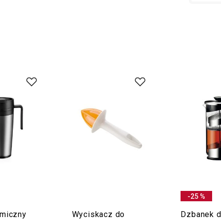
-25 %
rmiczny
Wyciskacz do
Dzbanek d