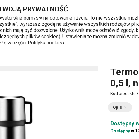
ierdzewny
Przejdź do głównej zawartości
Przejdź do wyszukiwania
Przejdź do nawigacji
 TWOJĄ PRYWATNOŚĆ
nowatorskie pomysły na gotowanie i życie. To nie wszystkie możl
 wszystkie”, wyrażasz zgodę na używanie wszystkich rodzajów pli
 z nich mają być dozwolone. Użytkownik może odmówić zgody, kl
k od 8 do 16
 niezbędnych plików cookies). Ustawienia te można zmienić w d
leźć w części
Polityka cookies
.
je
Termosy z kubkiem
Termos z kubkiem CONSTANT 0,
Termo
0,5 l,
Kod produktu
3
Opis
Dostępny w
Dostępny
w 1