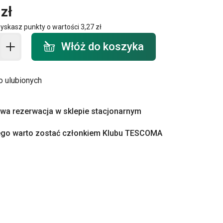
zł
zyskasz punkty o wartości
3,27 zł
o koszyka - ilość
Włóż do koszyka
o ulubionych
a rezerwacja w sklepie stacjonarnym
ego warto zostać członkiem Klubu TESCOMA