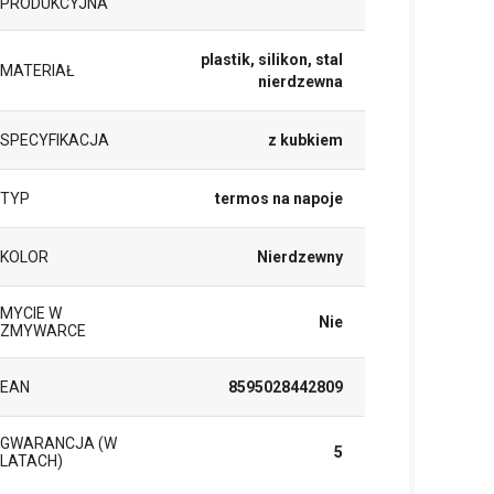
PRODUKCYJNA
plastik, silikon, stal
MATERIAŁ
nierdzewna
SPECYFIKACJA
z kubkiem
TYP
termos na napoje
KOLOR
Nierdzewny
MYCIE W
Nie
ZMYWARCE
EAN
8595028442809
GWARANCJA (W
5
LATACH)