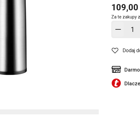
109,00 
Za te zakupy 
Dodaj d
Dodaj d
Darmow
Dlacz