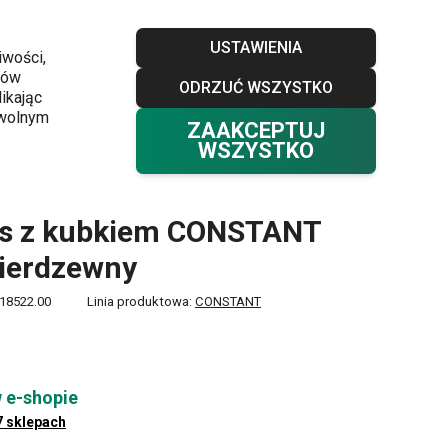
Sklepy
Blog
Klub TESCOMA
Kontakt
USTAWIENIA
iwości,
ków
ODRZUĆ WSZYSTKO
Twój koszyk
0
ikając
Ulubione
Zaloguj się
0,00 zł
owolnym
ZAAKCEPTUJ
WSZYSTKO
5 l, nierdzewny
s z kubkiem CONSTANT
 nierdzewny
18522.00
Linia produktowa:
CONSTANT
 e-shopie
7 sklepach