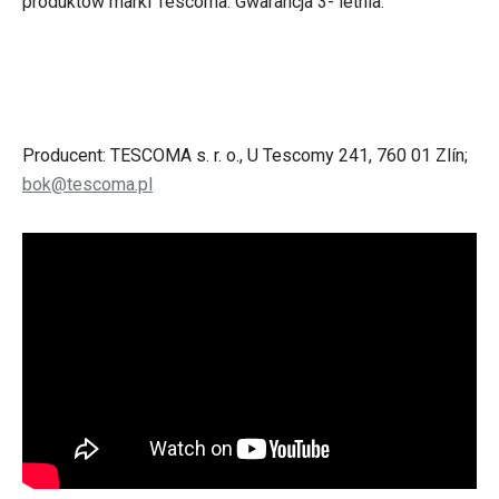
produktów marki Tescoma. Gwarancja 3- letnia.
Producent: TESCOMA s. r. o., U Tescomy 241, 760 01 Zlín;
bok@tescoma.pl