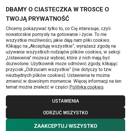
Znajdujesz się na stronie Tarki do młynka HANDY, 3 szt.
0
Przejdź do głównej zawartości
Przejdź do wyszukiwania
Przejdź do nawigacji
MENU
DBAMY O CIASTECZKA W TROSCE O
TWOJĄ PRYWATNOŚĆ
Chcemy pokazywać tylko to, co Cię interesuje, czyli
nowatorskie pomysły na gotowanie i życie. To nie
Strona główna
wszystkie możliwości, jakie dają nam pliki cookies.
Klikając na „Akceptuję wszystkie”, wyrażasz zgodę na
Tarki do młynka HANDY, 3 szt.
używanie wszystkich rodzajów plików cookies, w sekcji
„Ustawienia” możesz wybrać, które z nich mają być
dozwolone. Użytkownik może odmówić zgody, klikając
przycisk „Odrzucam wszystkie” (nie dotyczy to tzw.
niezbędnych plików cookies). Ustawienia te można
zmienić w dowolnym momencie. Więcej informacji na ten
temat można znaleźć w części
Polityka cookies
.
USTAWIENIA
ODRZUĆ WSZYSTKO
ZAAKCEPTUJ WSZYSTKO