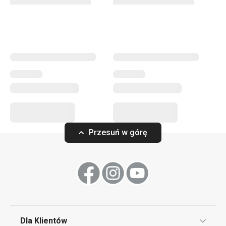
krok do przodu!
Przybory i akcesoria kuchenne
Gotowanie
Przesuń w górę
Dla Klientów