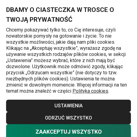
Znajdujesz się na stronie Tarka z miarką HANDY
0
Przejdź do głównej zawartości
Przejdź do wyszukiwania
Przejdź do nawigacji
MENU
DBAMY O CIASTECZKA W TROSCE O
TWOJĄ PRYWATNOŚĆ
Chcemy pokazywać tylko to, co Cię interesuje, czyli
nowatorskie pomysły na gotowanie i życie. To nie
Tarki
wszystkie możliwości, jakie dają nam pliki cookies.
Klikając na „Akceptuję wszystkie”, wyrażasz zgodę na
Tarka z miarką HANDY
używanie wszystkich rodzajów plików cookies, w sekcji
„Ustawienia” możesz wybrać, które z nich mają być
dozwolone. Użytkownik może odmówić zgody, klikając
przycisk „Odrzucam wszystkie” (nie dotyczy to tzw.
niezbędnych plików cookies). Ustawienia te można
zmienić w dowolnym momencie. Więcej informacji na ten
temat można znaleźć w części
Polityka cookies
.
USTAWIENIA
ODRZUĆ WSZYSTKO
ZAAKCEPTUJ WSZYSTKO