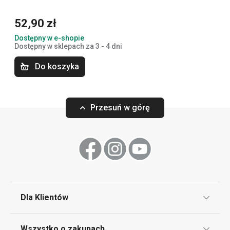
52,90 zł
Dostępny w e-shopie
Dostępny w sklepach za 3 - 4 dni
Do koszyka
Przesuń w górę
Darmowa dostawa
Krajarka do kostki i słupków
Maszynka do mi
HANDY, 2 ostrza
Dla Klientów
159,00 zł
239,00 zł
Klub TESCOMA
Dostępny w e-shopie
Dostępny w e-shopi
Wszystko o zakupach