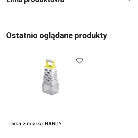
Ostatnio oglądane produkty
Gotujesz? W takim razie pośród produktów z linii HANDY
poczujesz się jak w domu. Odkryj gadżety, które ułatwiają
pracę:
krajarkę do cebulu i słupków
,
młynki i tarki
oraz cały
szereg innych sprytnie zaprojektowanych pomocników. W
linii HANDY zgromadziliśmy akcesoria, które zawsze są o
krok do przodu!
Przybory i akcesoria kuchenne
Tarka z miarką HANDY
Gotowanie