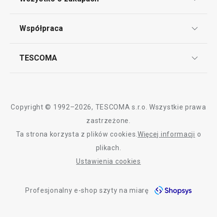
Dostępny w 17 sklepach
Dostępny w 17 skle
Punkt serwisowy
Do koszyka
Do koszyka
Regulamin sklepu internetowego
Współpraca
Bony podarunkowe
Reklamacje i Zwrot towaru
Często zadawane pytania
Kariera w TESCOMIE
TESCOMA
Dostawa i sposoby płatności
Odbiór zużytego sprzętu
Affiliate program
Wszystkie produkty z linii HANDY
Gwarancja i serwis TESCOMA
Kontakt
Polityka cookies
Copyright © 1992–2026, TESCOMA s.r.o. Wszystkie prawa
Graficzne oznaczenie produktów
zastrzeżone.
Ta strona korzysta z plików cookies.
Więcej informacji
o
Polityka prywatności
plikach.
RODO
Ustawienia cookies
Deklaracja dostępności
Profesjonalny e-shop szyty na miarę
O nas