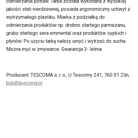
odmierzania potraw. Tarka została wykonana z wysokiej
jakości stali nierdzewnej, posiada ergonomiczny uchwyt z
wytrzymałego plastiku. Miarka z podziałką do
odmierzania produktów np. drobno startego parmezanu,
grubo startego sera emmental oraz produktów sypkich i
płynów. Po użyciu tarkę należy umyć i wytrzeć do sucha.
Można myć w zmywarce. Gwarancja 3- letnia.
Producent: TESCOMA s. r. o., U Tescomy 241, 760 01 Zlín;
bok@tescoma.pl