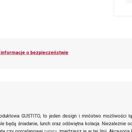
i informacje o bezpieczeństwie
roduktowa GUSTITO, to jeden design i mnóstwo możliwości ł
le będą śniadanie, lunch oraz odświętna kolacja. Niezależnie 
atę czy porcelanowej
patery
, znajdziesz je w tej linii. Akcesor