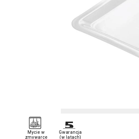
Mycie w
Gwarancja
zmywarce
(w latach)