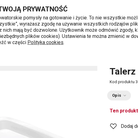
Przejdź do głównej zawartości
Przejdź do wyszukiwania
Przejdź do nawigacji
 TWOJĄ PRYWATNOŚĆ
nowatorskie pomysły na gotowanie i życie. To nie wszystkie możl
 wszystkie”, wyrażasz zgodę na używanie wszystkich rodzajów pli
 z nich mają być dozwolone. Użytkownik może odmówić zgody, kl
k od 8 do 16
 niezbędnych plików cookies). Ustawienia te można zmienić w d
leźć w części
Polityka cookies
.
Talerz
Kod produktu
3
Opis
Ten produkt
Dodaj d