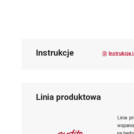
Instrukcje
Instrukcja 
Linia produktowa
Linia p
wspania
na herb