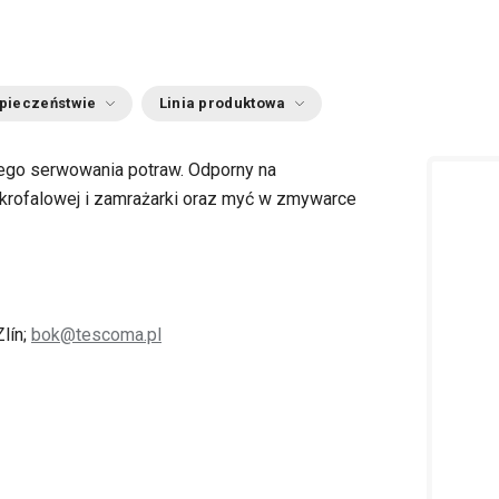
zpieczeństwie
Linia produktowa
ego serwowania potraw. Odporny na
krofalowej i zamrażarki oraz myć w zmywarce
lín;
bok@tescoma.pl