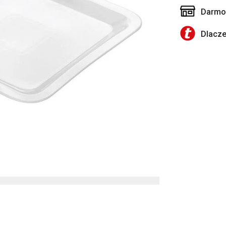
Darmow
Dlacz