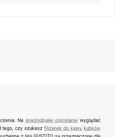
ączenia. Na
śnieżnobiałej porcelanie
wyglądać
od tego, czy szukasz
filiżanek do kawy
,
kubków
ia kuchenne z linii GUSTITO są przeznaczone dla