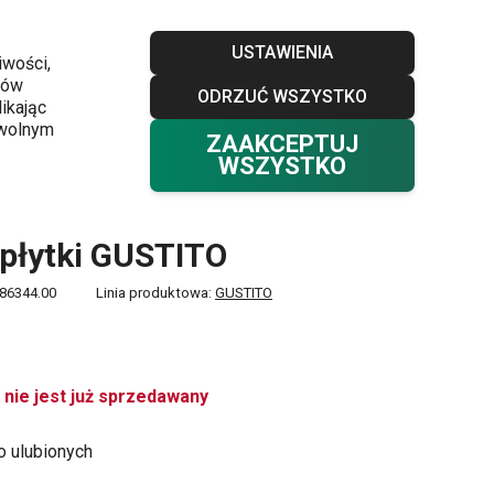
Sklepy
Blog
Klub TESCOMA
Kontakt
USTAWIENIA
iwości,
ków
ODRZUĆ WSZYSTKO
Twój koszyk
0
ikając
Ulubione
Zaloguj się
0,00 zł
owolnym
ZAAKCEPTUJ
WSZYSTKO
 płytki GUSTITO
86344.00
Linia produktowa:
GUSTITO
 nie jest już sprzedawany
o ulubionych