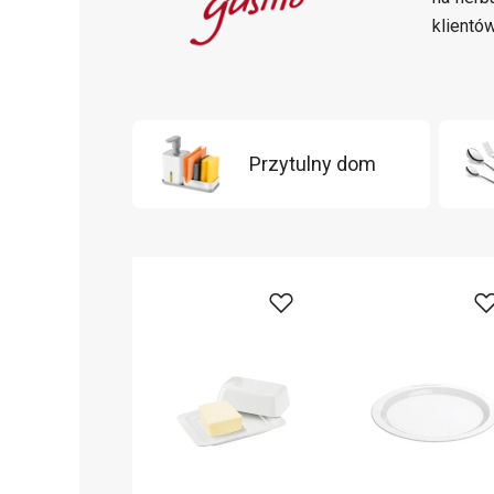
klientó
Przytulny dom