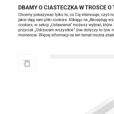
Znajdujesz się na stronie Talerz płytki GUSTITO
DBAMY O CIASTECZKA W TROSCE O
Chcemy pokazywać tylko to, co Cię interesuje, czyli 
jakie dają nam pliki cookies. Klikając na „Akceptuję
720 809 700
cookies, w sekcji „Ustawienia” możesz wybrać, które
Kategorie produktów
Poniedziałek - piąte
przycisk „Odrzucam wszystkie” (nie dotyczy to tzw.
momencie. Więcej informacji na ten temat można zna
Strona główna
Talerz płytki GUSTITO