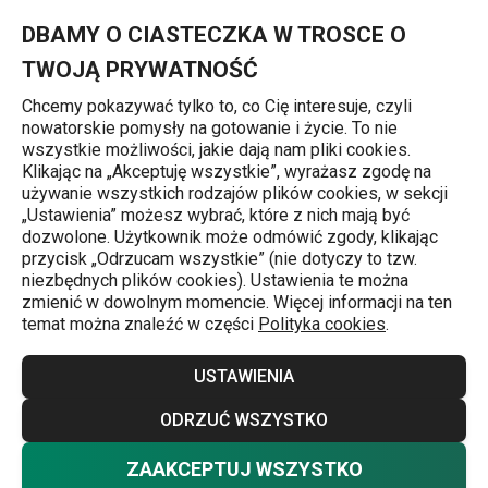
Znajdujesz się na stronie Szybkowar PRESTO 4.0 l
0
Przejdź do głównej zawartości
Przejdź do wyszukiwania
Przejdź do nawigacji
MENU
DBAMY O CIASTECZKA W TROSCE O
TWOJĄ PRYWATNOŚĆ
Chcemy pokazywać tylko to, co Cię interesuje, czyli
nowatorskie pomysły na gotowanie i życie. To nie
Strona główna
wszystkie możliwości, jakie dają nam pliki cookies.
Klikając na „Akceptuję wszystkie”, wyrażasz zgodę na
Szybkowar PRESTO 4.0 l
używanie wszystkich rodzajów plików cookies, w sekcji
„Ustawienia” możesz wybrać, które z nich mają być
dozwolone. Użytkownik może odmówić zgody, klikając
Darmowa dostawa
przycisk „Odrzucam wszystkie” (nie dotyczy to tzw.
niezbędnych plików cookies). Ustawienia te można
zmienić w dowolnym momencie. Więcej informacji na ten
temat można znaleźć w części
Polityka cookies
.
USTAWIENIA
ODRZUĆ WSZYSTKO
ZAAKCEPTUJ WSZYSTKO