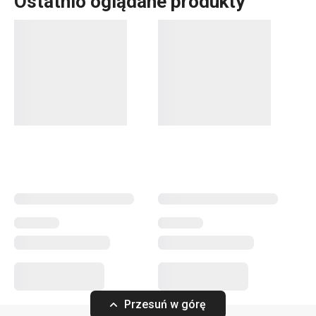
Ostatnio oglądane produkty
Do szerokiej linii produktowej PRESTO należą
podstawowe, praktyczne
akcesoria kuchenne
.
Produkujemy je z materiałów wysokiej jakości, a
jednocześnie są przystępne cenowo. W linii PRESTO
znajdziesz
skrobaki
,
otwieracze
,
chochle
,
sita
,
noże
oraz
inne wyposażenie kuchni. Akcesoria kuchenne PRESTO
ułatwią pracę doświadczonym oraz zaczynającym
kucharzom i kucharkom.
Przybory i akcesoria kuchenne
Gotowanie
Przesuń w górę