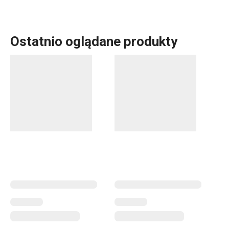
Ostatnio oglądane produkty
Szklanki do wody, szklanki z podwójną ścianką do herbaty
i kawy
,
foremki do lodu
, ale i
saturator do napojów
gazowanych
oraz
dzbanek filtrujący
. W linii produktowej
myDRINK zawarliśmy wszystko, czego potrzebujesz do
podawania napojów. Nasze szklanki do napojów
alkoholowych i bezalkoholowych mają ponadczasowy styl
oraz unikatowy design.
Napoje
Czas spędzany na świeżym powietrzu