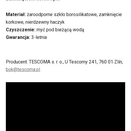
Materiał:
żaroodporne szkło borosilikatowe, zamknięcie
korkowe, nierdzewny haczyk
Czyszczenie:
myć pod bieżącą wodą
Gwarancja:
3-letnia
Producent: TESCOMA s. r. o., U Tescomy 241, 760 01 Zlín;
bok@tescoma.pl