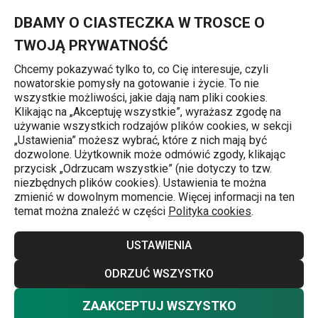
Znajdujesz się na stronie Szklane sitko do zaparzania myDRINK
0
Przejdź do głównej zawartości
Przejdź do wyszukiwania
Przejdź do nawigacji
MENU
DBAMY O CIASTECZKA W TROSCE O
TWOJĄ PRYWATNOŚĆ
Chcemy pokazywać tylko to, co Cię interesuje, czyli
nowatorskie pomysły na gotowanie i życie. To nie
Sitka na herbatę
wszystkie możliwości, jakie dają nam pliki cookies.
Klikając na „Akceptuję wszystkie”, wyrażasz zgodę na
Szklane sitko do zaparzania
używanie wszystkich rodzajów plików cookies, w sekcji
„Ustawienia” możesz wybrać, które z nich mają być
myDRINK
dozwolone. Użytkownik może odmówić zgody, klikając
przycisk „Odrzucam wszystkie” (nie dotyczy to tzw.
niezbędnych plików cookies). Ustawienia te można
zmienić w dowolnym momencie. Więcej informacji na ten
temat można znaleźć w części
Polityka cookies
.
USTAWIENIA
ODRZUĆ WSZYSTKO
ZAAKCEPTUJ WSZYSTKO