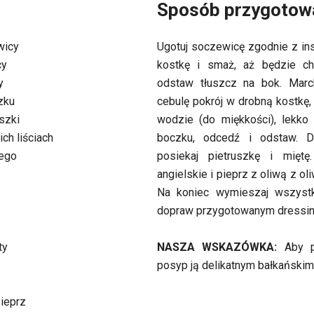
Sposób przygotow
wicy
Ugotuj soczewicę zgodnie z ins
cy
kostkę i smaż, aż będzie ch
y
odstaw tłuszcz na bok. March
zku
cebulę pokrój w drobną kostkę,
szki
wodzie (do miękkości), lekko
ich liściach
boczku, odcedź i odstaw. D
wego
posiekaj pietruszkę i miętę
angielskie i pieprz z oliwą z oli
Na koniec wymieszaj wszystk
dopraw przygotowanym dressin
ty
NASZA WSKAZÓWKA:
Aby po
posyp ją delikatnym bałkańskim
pieprz