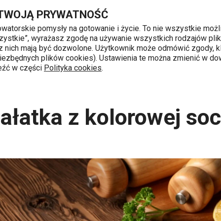
Przejdź do głównej zawartości
Przejdź do wyszukiwania
Przejdź do nawigacji
 TWOJĄ PRYWATNOŚĆ
nowatorskie pomysły na gotowanie i życie. To nie wszystkie możl
 wszystkie”, wyrażasz zgodę na używanie wszystkich rodzajów pli
 z nich mają być dozwolone. Użytkownik może odmówić zgody, kl
k od 8 do 16
 niezbędnych plików cookies). Ustawienia te można zmienić w d
leźć w części
Polityka cookies
.
y
Świeża sałatka z kolorowej soczewicy
ałatka z kolorowej so