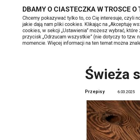
Znajdujesz się na stronie Świeża sałatka z kolorowej soczewicy
DBAMY O CIASTECZKA W TROSCE O
Chcemy pokazywać tylko to, co Cię interesuje, czyli 
jakie dają nam pliki cookies. Klikając na „Akceptuję
720 809 700
cookies, w sekcji „Ustawienia” możesz wybrać, które
Kategorie produktów
Poniedziałek - piąte
przycisk „Odrzucam wszystkie” (nie dotyczy to tzw.
momencie. Więcej informacji na ten temat można zna
Strona główna
TESCOMA blog
Przepis
Świeża s
Przepisy
6.03.2025