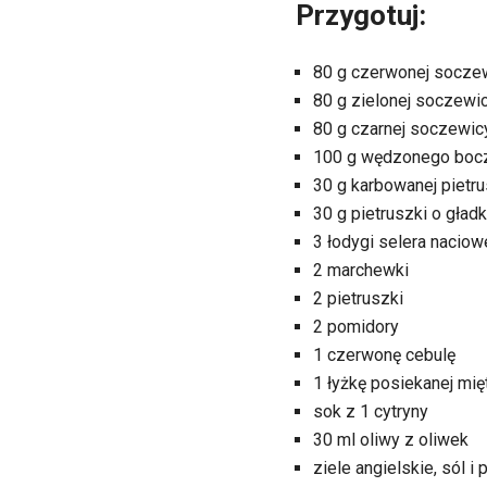
Przygotuj:
80 g czerwonej socze
80 g zielonej soczewi
80 g czarnej soczewic
100 g wędzonego boc
30 g karbowanej pietru
30 g pietruszki o gładk
3 łodygi selera nacio
2 marchewki
2 pietruszki
2 pomidory
1 czerwonę cebulę
1 łyżkę posiekanej mię
sok z 1 cytryny
30 ml oliwy z oliwek
ziele angielskie, sól i 