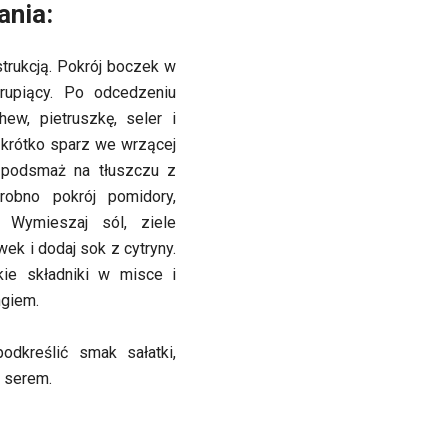
ania:
trukcją. Pokrój boczek w
rupiący. Po odcedzeniu
ew, pietruszkę, seler i
 krótko sparz we wrzącej
 podsmaż na tłuszczu z
robno pokrój pomidory,
. Wymieszaj sól, ziele
wek i dodaj sok z cytryny.
ie składniki w misce i
giem.
dkreślić smak sałatki,
 serem.