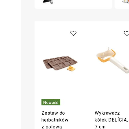
Nowość
Zestaw do
Wykrawacz
herbatników
kółek DELÍCIA,
z polewą
7 cm