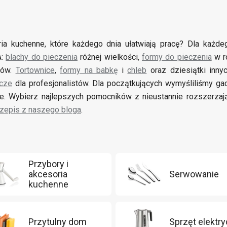
ia kuchenne, które każdego dnia ułatwiają pracę? Dla każde
A:
blachy do pieczenia
różnej wielkości,
formy do pieczenia
w ro
łów.
Tortownice
,
formy na babkę
i
chleb
oraz dziesiątki inn
icze
dla profesjonalistów. Dla początkujących wymyśliliśmy ga
e. Wybierz najlepszych pomocników z nieustannie rozszerzając
zepis z naszego bloga
.
Przybory i
akcesoria
Serwowanie
kuchenne
Przytulny dom
Sprzęt elektr