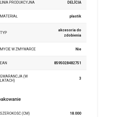
LINIA PRODUKCYJNA
DELÍCIA
MATERIAŁ
plastik
akcesoria do
TYP
zdobienia
MYCIE W ZMYWARCE
Nie
EAN
8595028482751
GWARANCJA (W
3
LATACH)
akowanie
SZEROKOŚĆ (CM)
18.000