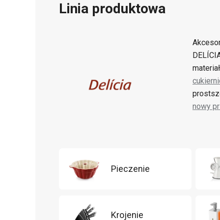
Linia produktowa
Akcesor
DELÍCI
materia
cukiern
prostsz
nowy pr
Pieczenie
Krojenie