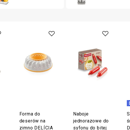
Forma do
Naboje
S
deserów na
jednorazowe do
ś
zimno DELÍCIA
syfonu do bitej
D