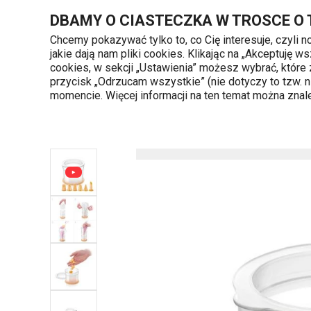
Znajdujesz się na stronie Stojak z dyszami i woreczkami do de
DBAMY O CIASTECZKA W TROSCE O
Chcemy pokazywać tylko to, co Cię interesuje, czyli 
jakie dają nam pliki cookies. Klikając na „Akceptuję
720 809 700
cookies, w sekcji „Ustawienia” możesz wybrać, które
Kategorie produktów
Poniedziałek - piąte
przycisk „Odrzucam wszystkie” (nie dotyczy to tzw.
momencie. Więcej informacji na ten temat można zna
Strona główna
Stojak z dyszami i woreczkami 