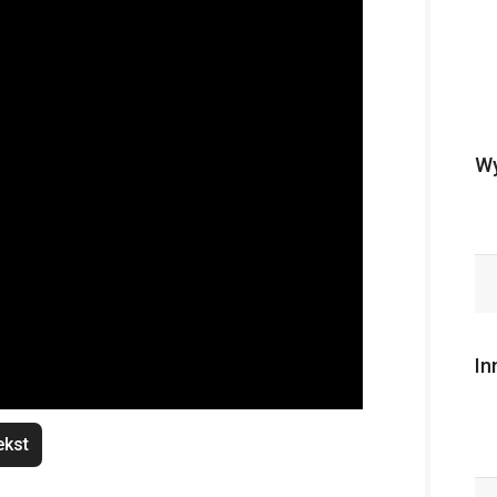
Wy
In
ekst