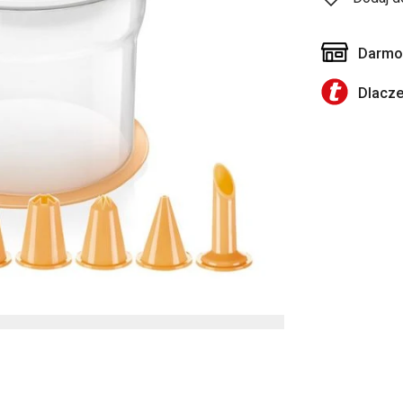
Darmow
Dlacz