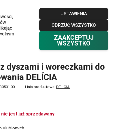
Sklepy
Blog
Klub TESCOMA
Kontakt
USTAWIENIA
iwości,
ków
ODRZUĆ WSZYSTKO
Twój koszyk
0
ikając
Ulubione
Zaloguj się
0,00 zł
owolnym
ZAAKCEPTUJ
WSZYSTKO
 z dyszami i woreczkami do
wania DELÍCIA
30501.00
Linia produktowa:
DELÍCIA
 nie jest już sprzedawany
o ulubionych