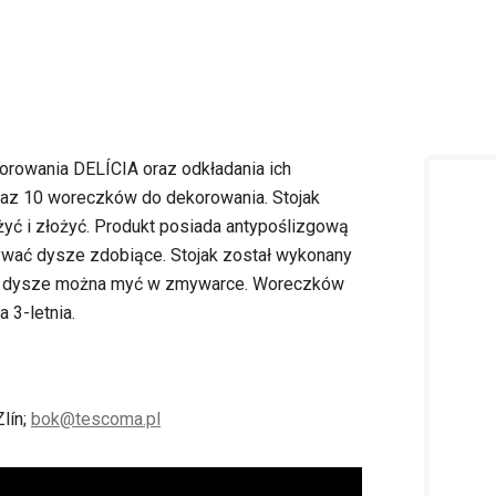
rowania DELÍCIA oraz odkładania ich
raz 10 woreczków do dekorowania. Stojak
yć i złożyć. Produkt posiada antypoślizgową
wać dysze zdobiące. Stojak został wykonany
oraz dysze można myć w zmywarce. Woreczków
 3-letnia.
lín;
bok@tescoma.pl