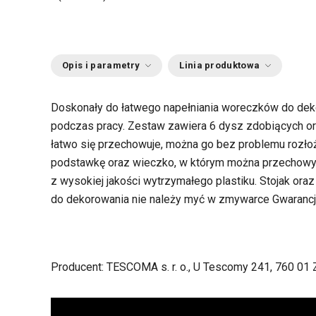
Opis i parametry
Linia produktowa
Doskonały do łatwego napełniania woreczków do deko
podczas pracy. Zestaw zawiera 6 dysz zdobiących o
łatwo się przechowuje, można go bez problemu rozłoż
podstawkę oraz wieczko, w którym można przechowy
z wysokiej jakości wytrzymałego plastiku. Stojak 
do dekorowania nie należy myć w zmywarce Gwarancja
Producent: TESCOMA s. r. o., U Tescomy 241, 760 01 Z