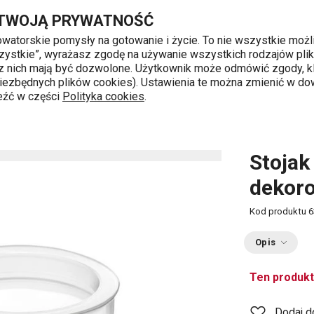
korowania DELÍCIA
Przejdź do głównej zawartości
Przejdź do wyszukiwania
Przejdź do nawigacji
 TWOJĄ PRYWATNOŚĆ
nowatorskie pomysły na gotowanie i życie. To nie wszystkie możl
 wszystkie”, wyrażasz zgodę na używanie wszystkich rodzajów pli
 z nich mają być dozwolone. Użytkownik może odmówić zgody, kl
k od 8 do 16
 niezbędnych plików cookies). Ustawienia te można zmienić w d
leźć w części
Polityka cookies
.
do dekorowania DELÍCIA
Stojak
dekoro
Kod produktu
6
Opis
Ten produkt
Dodaj d