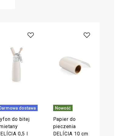
Darmowa dostawa
Nowość
yfon do bitej
Papier do
mietany
pieczenia
ELÍCIA 0,5 l
DELÍCIA 10 cm