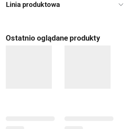
Linia produktowa
Ostatnio oglądane produkty
Najbardziej wszechstronny
zestaw do sprzątania
na rynku
ProfiMATE otrzymał prestiżową nagrodę za design. Linia
zawiera zestawy do sprzątania, które można rozszerzać
o kolejne akcesoria. Nie zabrakło również
praktycznych i
lubianych przez klientów środków czystości
, na przykład
środka czyszczącego do piekarników czy naczyń ze stali
nierdzewnej.
Przytulny dom