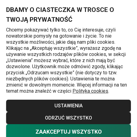
Znajdujesz się na stronie Środek czyszczący do piekarników, kuc
0
Przejdź do głównej zawartości
Przejdź do wyszukiwania
Przejdź do nawigacji
MENU
DBAMY O CIASTECZKA W TROSCE O
TWOJĄ PRYWATNOŚĆ
Chcemy pokazywać tylko to, co Cię interesuje, czyli
nowatorskie pomysły na gotowanie i życie. To nie
Strona główna
wszystkie możliwości, jakie dają nam pliki cookies.
Klikając na „Akceptuję wszystkie”, wyrażasz zgodę na
Środek czyszczący do piekarników,
używanie wszystkich rodzajów plików cookies, w sekcji
„Ustawienia” możesz wybrać, które z nich mają być
kuchenek i grillów ProfiMATE
dozwolone. Użytkownik może odmówić zgody, klikając
przycisk „Odrzucam wszystkie” (nie dotyczy to tzw.
500 ml, Aloe Vera
niezbędnych plików cookies). Ustawienia te można
zmienić w dowolnym momencie. Więcej informacji na ten
temat można znaleźć w części
Polityka cookies
.
USTAWIENIA
ODRZUĆ WSZYSTKO
ZAAKCEPTUJ WSZYSTKO