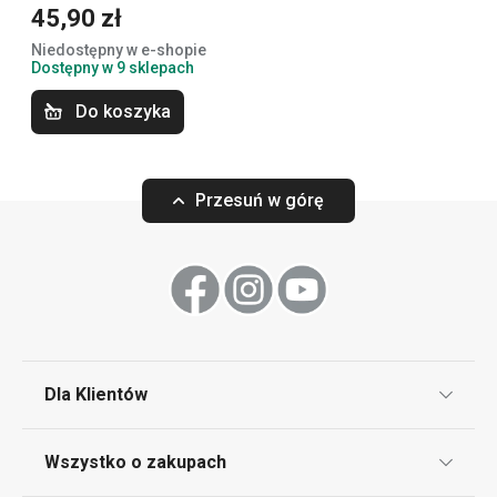
45,90 zł
Gotowanie
Niedostępny w e-shopie
Dostępny w 9 sklepach
Krojenie
Do koszyka
Przytulny dom
Przesuń w górę
Pieczenie
Mycie i sprzątanie
Serwowanie
Dla Klientów
Klub TESCOMA
Napoje
Wszystko o zakupach
Punkt serwisowy