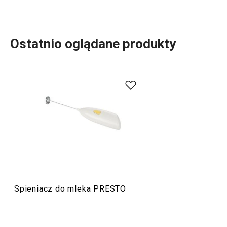
Ostatnio oglądane produkty
Do szerokiej linii produktowej PRESTO należą
podstawowe, praktyczne
akcesoria kuchenne
.
Produkujemy je z materiałów wysokiej jakości, a
jednocześnie są przystępne cenowo. W linii PRESTO
znajdziesz
skrobaki
,
otwieracze
,
chochle
,
sita
,
noże
oraz
inne wyposażenie kuchni. Akcesoria kuchenne PRESTO
ułatwią pracę doświadczonym oraz zaczynającym
kucharzom i kucharkom.
Spieniacz do mleka PRESTO
Przybory i akcesoria kuchenne