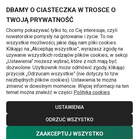
Znajdujesz się na stronie Spieniacz do mleka PRESTO
0
Przejdź do głównej zawartości
Przejdź do wyszukiwania
Przejdź do nawigacji
MENU
DBAMY O CIASTECZKA W TROSCE O
TWOJĄ PRYWATNOŚĆ
Chcemy pokazywać tylko to, co Cię interesuje, czyli
nowatorskie pomysły na gotowanie i życie. To nie
Akcesoria do przygotowywania kawy
wszystkie możliwości, jakie dają nam pliki cookies.
Klikając na „Akceptuję wszystkie”, wyrażasz zgodę na
Spieniacz do mleka PRESTO
używanie wszystkich rodzajów plików cookies, w sekcji
„Ustawienia” możesz wybrać, które z nich mają być
dozwolone. Użytkownik może odmówić zgody, klikając
przycisk „Odrzucam wszystkie” (nie dotyczy to tzw.
niezbędnych plików cookies). Ustawienia te można
zmienić w dowolnym momencie. Więcej informacji na ten
temat można znaleźć w części
Polityka cookies
.
USTAWIENIA
ODRZUĆ WSZYSTKO
ZAAKCEPTUJ WSZYSTKO