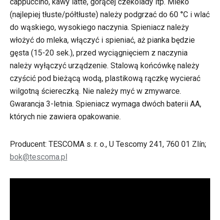
cappuccino, kawy latte, gorącej czekolady itp. Mleko
(najlepiej tłuste/półtłuste) należy podgrzać do 60 °C i wlać
do wąskiego, wysokiego naczynia. Spieniacz należy
włożyć do mleka, włączyć i spieniać, aż pianka będzie
gęsta (15-20 sek.), przed wyciągnięciem z naczynia
należy wyłączyć urządzenie. Stalową końcówkę należy
czyścić pod bieżącą wodą, plastikową rączkę wycierać
wilgotną ściereczką. Nie należy myć w zmywarce.
Gwarancja 3-letnia. Spieniacz wymaga dwóch baterii AA,
których nie zawiera opakowanie.
Producent: TESCOMA s. r. o., U Tescomy 241, 760 01 Zlín;
bok@tescoma.pl