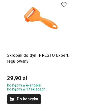
PRESTO Expert przyciągają uwagę nie tylko wieloma
zastosowaniami i typami, ale także wesołymi kolorami.
Zabawny design sprawia, że stają się doskonałymi
codziennymi
pomocnikami
w kuchni.
Przybory i akcesoria kuchenne
Skrobak do dyni PRESTO Expert,
regulowany
29,90 zł
Dostępny w e-shopie
Dostępny w 17 sklepach
Do koszyka