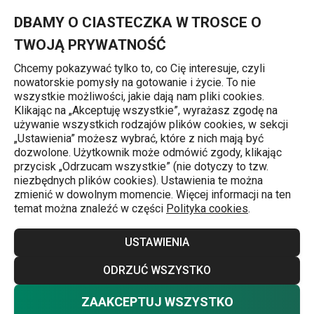
Znajdujesz się na stronie Skrobak do dyni PRESTO Expert, regu
0
Przejdź do głównej zawartości
Przejdź do wyszukiwania
Przejdź do nawigacji
MENU
DBAMY O CIASTECZKA W TROSCE O
TWOJĄ PRYWATNOŚĆ
Chcemy pokazywać tylko to, co Cię interesuje, czyli
nowatorskie pomysły na gotowanie i życie. To nie
Skrobaki i wykrawacze
wszystkie możliwości, jakie dają nam pliki cookies.
Klikając na „Akceptuję wszystkie”, wyrażasz zgodę na
Skrobak do dyni PRESTO Expert,
używanie wszystkich rodzajów plików cookies, w sekcji
„Ustawienia” możesz wybrać, które z nich mają być
regulowany
dozwolone. Użytkownik może odmówić zgody, klikając
przycisk „Odrzucam wszystkie” (nie dotyczy to tzw.
niezbędnych plików cookies). Ustawienia te można
zmienić w dowolnym momencie. Więcej informacji na ten
temat można znaleźć w części
Polityka cookies
.
USTAWIENIA
ODRZUĆ WSZYSTKO
ZAAKCEPTUJ WSZYSTKO