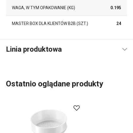
WAGA, W TYM OPAKOWANIE (KG)
0.195
MASTER BOX DLA KLIENTÓW B2B (SZT.)
24
Linia produktowa
Ostatnio oglądane produkty
Gotowanie na parze jest zdrowe, dlatego w naszej ofercie
znajdziesz
talerze i sita do gotowania na parze
PRESTO
Steam odpowiednie do użytkowania w
garnkach
o
średnicy 24 cm. Dzięki nim przygotujesz potrawy w
zdrowszy sposób na parze, bez użycia tłuszczu i z