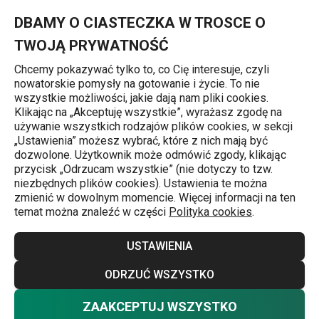
Znajdujesz się na stronie Sito do gotowania na parze PRESTO 
0
Przejdź do głównej zawartości
Przejdź do wyszukiwania
Przejdź do nawigacji
MENU
DBAMY O CIASTECZKA W TROSCE O
TWOJĄ PRYWATNOŚĆ
Chcemy pokazywać tylko to, co Cię interesuje, czyli
nowatorskie pomysły na gotowanie i życie. To nie
Akcesoria do gotowania
wszystkie możliwości, jakie dają nam pliki cookies.
Klikając na „Akceptuję wszystkie”, wyrażasz zgodę na
Sito do gotowania na parze PRESTO
używanie wszystkich rodzajów plików cookies, w sekcji
„Ustawienia” możesz wybrać, które z nich mają być
Steam ø 20 cm
dozwolone. Użytkownik może odmówić zgody, klikając
przycisk „Odrzucam wszystkie” (nie dotyczy to tzw.
niezbędnych plików cookies). Ustawienia te można
zmienić w dowolnym momencie. Więcej informacji na ten
temat można znaleźć w części
Polityka cookies
.
USTAWIENIA
ODRZUĆ WSZYSTKO
ZAAKCEPTUJ WSZYSTKO