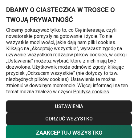
Znajdujesz się na stronie Sitko ze stali nierdzewnej PRESTO, 7 
0
Przejdź do głównej zawartości
Przejdź do wyszukiwania
Przejdź do nawigacji
MENU
DBAMY O CIASTECZKA W TROSCE O
TWOJĄ PRYWATNOŚĆ
Chcemy pokazywać tylko to, co Cię interesuje, czyli
nowatorskie pomysły na gotowanie i życie. To nie
Sitka, korki i podkładki do zlewu
wszystkie możliwości, jakie dają nam pliki cookies.
Klikając na „Akceptuję wszystkie”, wyrażasz zgodę na
Sitko ze stali nierdzewnej PRESTO,
używanie wszystkich rodzajów plików cookies, w sekcji
„Ustawienia” możesz wybrać, które z nich mają być
7 cm
dozwolone. Użytkownik może odmówić zgody, klikając
przycisk „Odrzucam wszystkie” (nie dotyczy to tzw.
niezbędnych plików cookies). Ustawienia te można
zmienić w dowolnym momencie. Więcej informacji na ten
temat można znaleźć w części
Polityka cookies
.
USTAWIENIA
ODRZUĆ WSZYSTKO
ZAAKCEPTUJ WSZYSTKO