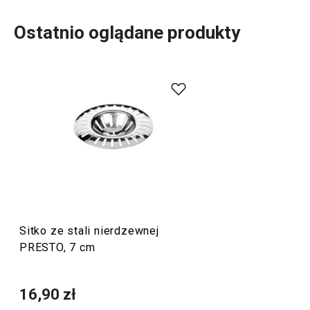
Ostatnio oglądane produkty
Do szerokiej linii produktowej PRESTO należą
podstawowe, praktyczne
akcesoria kuchenne
.
Produkujemy je z materiałów wysokiej jakości, a
jednocześnie są przystępne cenowo. W linii PRESTO
znajdziesz
skrobaki
,
otwieracze
,
chochle
,
sita
,
noże
oraz
inne wyposażenie kuchni. Akcesoria kuchenne PRESTO
ułatwią pracę doświadczonym oraz zaczynającym
kucharzom i kucharkom.
Sitko ze stali nierdzewnej
PRESTO, 7 cm
Przybory i akcesoria kuchenne
16,90 zł
Gotowanie