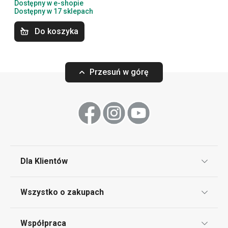
Dostępny w e-shopie
Dostępny w 17 sklepach
Krojenie
Do koszyka
Przytulny dom
Przesuń w górę
Pieczenie
Mycie i sprzątanie
Serwowanie
Dla Klientów
Klub TESCOMA
Napoje
Wszystko o zakupach
Punkt serwisowy
Regulamin sklepu internetowego
Współpraca
Bony podarunkowe